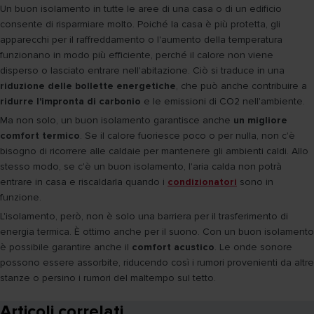
Un buon isolamento in tutte le aree di una casa o di un edificio
consente di risparmiare molto. Poiché la casa è più protetta, gli
apparecchi per il raffreddamento o l'aumento della temperatura
funzionano in modo più efficiente, perché il calore non viene
disperso o lasciato entrare nell'abitazione. Ciò si traduce in una
riduzione delle bollette energetiche
, che può anche contribuire a
ridurre l'impronta di carbonio
e le emissioni di CO2 nell'ambiente.
Ma non solo, un buon isolamento garantisce anche
un migliore
comfort termico
. Se il calore fuoriesce poco o per nulla, non c'è
bisogno di ricorrere alle caldaie per mantenere gli ambienti caldi. Allo
stesso modo, se c'è un buon isolamento, l'aria calda non potrà
entrare in casa e riscaldarla quando i
condizionatori
sono in
funzione.
L'isolamento, però, non è solo una barriera per il trasferimento di
energia termica. È ottimo anche per il suono. Con un buon isolamento
è possibile garantire anche il
comfort acustico
. Le onde sonore
possono essere assorbite, riducendo così i rumori provenienti da altre
stanze o persino i rumori del maltempo sul tetto.
Articoli correlati