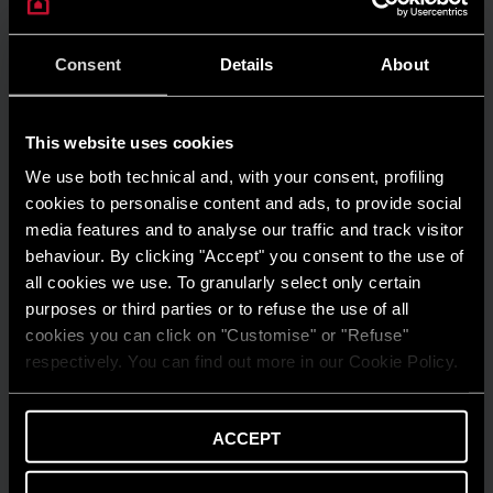
Consent
Details
About
GUIDA AL RISPARMIO
Quanto consuma un condizionatore?
LEGGI DI PIÙ
This website uses cookies
We use both technical and, with your consent, profiling
cookies to personalise content and ads, to provide social
media features and to analyse our traffic and track visitor
behaviour. By clicking "Accept" you consent to the use of
all cookies we use. To granularly select only certain
purposes or third parties or to refuse the use of all
cookies you can click on "Customise" or "Refuse"
respectively. You can find out more in our Cookie Policy.
ACCEPT