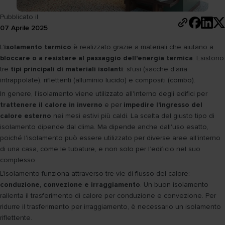
Pubblicato il
07 Aprile 2025
L'
isolamento termico
è realizzato grazie a materiali che aiutano a
bloccare o a resistere al passaggio dell'energia termica
. Esistono
tre
tipi principali di materiali isolanti
: sfusi (sacche d'aria
intrappolate), riflettenti (alluminio lucido) e compositi (combo).
In genere, l'isolamento viene utilizzato all'interno degli edifici per
trattenere il calore in inverno
e per
impedire l'ingresso del
calore esterno
nei mesi estivi più caldi. La scelta del giusto tipo di
isolamento dipende dal clima. Ma dipende anche dall'uso esatto,
poiché l'isolamento può essere utilizzato per diverse aree all'interno
di una casa, come le tubature, e non solo per l’edificio nel suo
complesso.
L'isolamento funziona attraverso tre vie di flusso del calore:
conduzione, convezione e irraggiamento
. Un buon isolamento
rallenta il trasferimento di calore per conduzione e convezione. Per
ridurre il trasferimento per irraggiamento, è necessario un isolamento
riflettente.