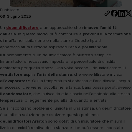
Pubblicato il
09 Giugno 2025
Un
deumidificatore
è un apparecchio che
rimuove l'umidità
dall'aria
. In questo modo, può contribuire a
prevenire la formazione
di muffa
nell'abitazione o nella stanza. Questo tipo di
apparecchiatura funziona aspirando l'aria e poi filtrandola.
Il funzionamento di un deumidificatore è piuttosto semplice.
Innanzitutto, è necessario impostare la percentuale di umidità
desiderata per quella stanza. Una volta acceso il deumidificatore,
il
ventilatore aspira l'aria della stanza
, che viene filtrata e inviata
all'
evaporatore
. Qui la temperatura si abbassa e l'aria rilascia l'acqua
in eccesso, che viene raccolta nella tanica. L'aria passa poi attraverso
il
condensatore
, che la riscalda e la rilascia nell'ambiente alla stessa
temperatura, o leggermente più alta, di quando è entrata.
Se si riscontrano problemi di umidità in una stanza, un deumidificatore
è un'ottima soluzione per risolvere questo problema. I
deumidificatori Ariston
sono dotati di un misuratore che misura il
livello di umidità relativa della stanza e che può essere impostato