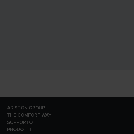
ARISTON GROUP
Il brand Ariston
THE COMFORT WAY
Il gruppo
Ambiente
SUPPORTO
Fatti ed evidenze di
Consigli e Soluzioni
Contattaci
PRODOTTI