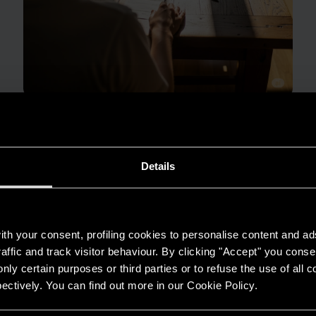
GUIDA AL RISPARMIO
Quanto consuma un condizionatore?
LEGGI DI PIÙ
Details
th your consent, profiling cookies to personalise content and ad
affic and track visitor behaviour. By clicking "Accept" you consen
nly certain purposes or third parties or to refuse the use of all 
ectively. You can find out more in our Cookie Policy.