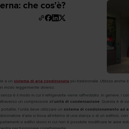
erna: che cos’è?
ile a un
sistema di aria condizionata
più tradizionale. Utilizza anche i
in modo leggermente diverso.
nza è il modo in cui il refrigerante viene raffreddato. In genere, i cond
attraverso un compressore all'
unità di condensazione
. Questa è di sol
rtatile, l'unità deve utilizzare un
sistema di condizionamento ad a
ndizionatore d'aria si trova all'interno di una stanza o di un edificio, con
artamenti o edifici storici in cui non è possibile modificare le aree es
inestra per funzionare correttamente.