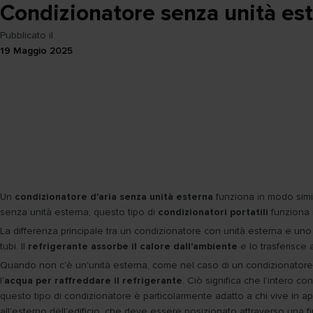
Condizionatore senza unità est
Pubblicato il
19 Maggio 2025
Un
condizionatore d'aria senza unità esterna
funziona in modo sim
senza unità esterna, questo tipo di
condizionatori portatili
funziona 
La differenza principale tra un condizionatore con unità esterna e uno se
tubi. Il
refrigerante assorbe il calore dall'ambiente
e lo trasferisce 
Quando non c'è un'unità esterna, come nel caso di un condizionatore po
l'
acqua per raffreddare il refrigerante
. Ciò significa che l'intero co
questo tipo di condizionatore è particolarmente adatto a chi vive in app
all'esterno dell'edificio, che deve essere posizionato attraverso una f