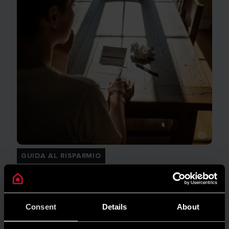
GUIDA AL RISPARMIO
Quanto consuma un condizionatore?
LEGGI DI PIÙ
Consent
Details
About