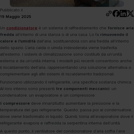
Pubblicato il
19 Maggio 2025
Un
condizionatore
è un sistema di raffreddamento che
fornisce aria
fredda
all'interno di una stanza o di una casa. Lo fa
rimuovendo il
calore e l'umidità
dall'aria, sostituendola con aria fredda all'interno
dello spazio. L'aria calda o umida indesiderata viene trasferita
all'esterno. I sistemi di climatizzazione sono costituiti da un'unità
esterna e da un'unità interna. I modelli più recenti consentono anche
il riscaldamento dell'aria, rappresentando una soluzione alternativa o
complementare agli altri sistemi di riscaldamento tradizionali.
Funzionano utilizzando il refrigerante, una specifica sostanza chimica.
Al loro interno sono presenti
tre componenti meccanici
: un
condensatore, un evaporatore e un compressore.
Il
compressore
deve innanzitutto aumentare la pressione e la
temperatura del gas refrigerante. Questo, passa poi al condensatore,
dove viene trasformato in liquido. Quindi, torna all’evaporatore dove il
refrigerante evapora e raffredda la serpentina interna dell'unità.
A questo punto, il ventilatore del condizionatore d'aria soffia l'aria