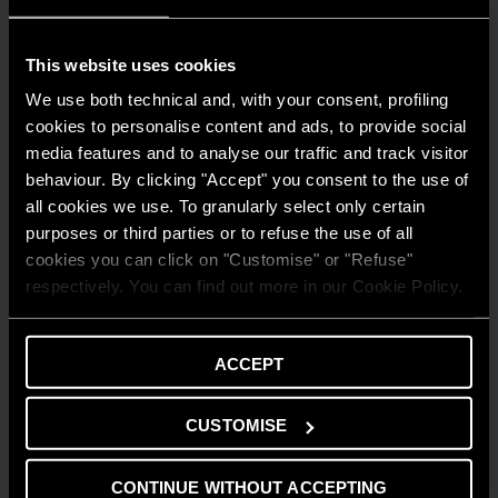
This website uses cookies
We use both technical and, with your consent, profiling
cookies to personalise content and ads, to provide social
media features and to analyse our traffic and track visitor
behaviour. By clicking "Accept" you consent to the use of
all cookies we use. To granularly select only certain
purposes or third parties or to refuse the use of all
cookies you can click on "Customise" or "Refuse"
respectively. You can find out more in our Cookie Policy.
ACCEPT
CUSTOMISE
CONSIGLI E SOLUZIONI
CONTINUE WITHOUT ACCEPTING
Comprendere la flessibilità energetica in