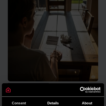
GUIDA AL RISPARMIO
Quanto consuma un condizionatore?
LEGGI DI PIÙ
Consent
Details
About