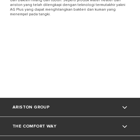
dan bakteri hilang dari tubuh. Seperti produk water heater dari
ariston yang telah dilengkapi dengan teknologi termutakhir yakni
AG Plus yang dapat menghilangkan bakteri dan kuman yang
menempel pada tangki.
ARISTON GROUP
THE COMFORT WAY
Tentang Ariston