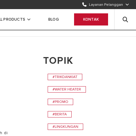
Layanan Pelanggan
TELEPON KAMI
1500986
LL PRODUCTS
BLOG
KONTAK
WHATSAPP
Chat Sekarang
TOPIK
#TRIKDANKIAT
#WATER HEATER
#PROMO
#BERITA
#LINGKUNGAN
h di