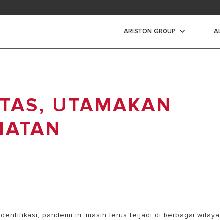
ad area
ARISTON GROUP
A
s Air Listrik
ITAS, UTAMAKAN
IR LISTRIK
IR LISTRIK INSTANT
HATAN
ntifikasi, pandemi ini masih terus terjadi di berbagai wilaya