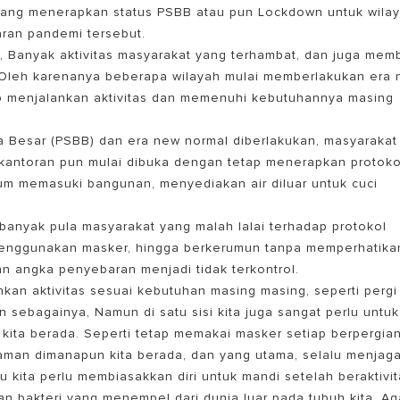
yang menerapkan status PSBB atau pun Lockdown untuk wila
ran pandemi tersebut.
 Banyak aktivitas masyarakat yang terhambat, dan juga mem
. Oleh karenanya beberapa wilayah mulai memberlakukan era
ap menjalankan aktivitas dan memenuhi kebutuhannya masing
a Besar (PSBB) dan era new normal diberlakukan, masyarakat
erkantoran pun mulai dibuka dengan tetap menerapkan protoko
m memasuki bangunan, menyediakan air diluar untuk cuci
EL PEMANAS AIR LISTRIK
banyak pula masyarakat yang malah lalai terhadap protokol
 menggunakan masker, hingga berkerumun tanpa memperhatika
an angka penyebaran menjadi tidak terkontrol.
nkan aktivitas sesuai kebutuhan masing masing, seperti pergi
n sebagainya, Namun di satu sisi kita juga sangat perlu untuk
ita berada. Seperti tetap memakai masker setiap berpergia
 aman dimanapun kita berada, dan yang utama, selalu menjag
tu kita perlu membiasakkan diri untuk mandi setelah beraktivi
dan bakteri yang menempel dari dunia luar pada tubuh kita. Ag