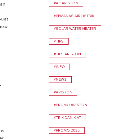
#AC ARISTON
yah
TEMUKAN
#PEMANAS AIR LISTRIK
buat
 new
#SOLAR WATER HEATER
#TIPS
#TIPS ARISTON
l
#INFO
0
#NEWS
n
#ARISTON
#PROMO ARISTON
n
#TRIK DAN KIAT
a
tas
#PROMO 2025
ar