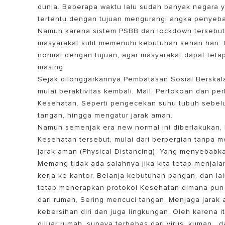
dunia. Beberapa waktu lalu sudah banyak negara 
tertentu dengan tujuan mengurangi angka penyeba
Namun karena sistem PSBB dan lockdown tersebut,
masyarakat sulit memenuhi kebutuhan sehari hari
normal dengan tujuan, agar masyarakat dapat tet
masing.
Sejak dilonggarkannya Pembatasan Sosial Berskal
mulai beraktivitas kembali, Mall, Pertokoan dan p
Kesehatan. Seperti pengecekan suhu tubuh sebelu
SEMUA MOD
tangan, hingga mengatur jarak aman.
Namun semenjak era new normal ini diberlakukan, 
Kesehatan tersebut, mulai dari berpergian tanpa
jarak aman (Physical Distancing). Yang menyebabk
Memang tidak ada salahnya jika kita tetap menjala
kerja ke kantor, Belanja kebutuhan pangan, dan lai
tetap menerapkan protokol Kesehatan dimana pun k
dari rumah, Sering mencuci tangan, Menjaga jarak
kebersihan diri dan juga lingkungan. Oleh karena i
diluar rumah, supaya terbebas dari virus, kuman , 