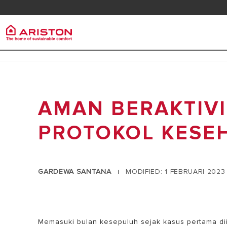
Kontak
Downlo
Ariston Group
Pemana
Produk | Kategori
TENTANG ARISTON
AMAN BERAKTIV
PEMANAS A
PEMANAS AIR LISTRIK
KARIR
PEMANAS A
PEMANAS AIR GAS
PROTOKOL KESE
GRUP
HEAT PUMP
PEMANAS AIR TENAGA SURYA
GARDEWA SANTANA
MODIFIED: 1 FEBRUARI 2023
|
AIR CONDITIONER
ARISTON NET
Memasuki bulan kesepuluh sejak kasus pertama diide