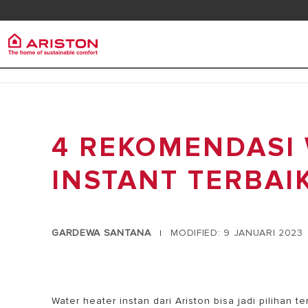
Kontak
Downlo
Ariston Group
Pemana
Produk | Kategori
TENTANG ARISTON
4 REKOMENDASI
PEMANAS A
PEMANAS AIR LISTRIK
KARIR
PEMANAS A
PEMANAS AIR GAS
INSTANT TERBAI
GRUP
HEAT PUMP
PEMANAS AIR TENAGA SURYA
GARDEWA SANTANA
MODIFIED: 9 JANUARI 2023
|
AIR CONDITIONER
ARISTON NET
Water heater instan dari Ariston bisa jadi pilihan