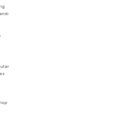
ing
andi
n
utar
res
nop