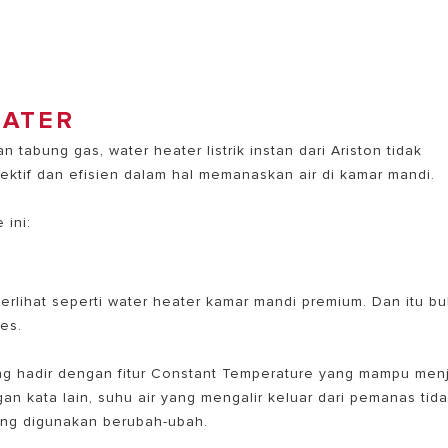
tabung gas, water heater listrik instan dari Ariston tidak
ktif dan efisien dalam hal memanaskan air di kamar mandi.
 ini:
erlihat seperti water heater kamar mandi premium. Dan itu b
res.
ang hadir dengan fitur Constant Temperature yang mampu men
an kata lain, suhu air yang mengalir keluar dari pemanas tid
ang digunakan berubah-ubah.