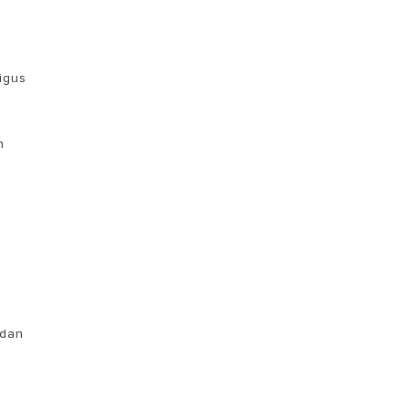
TEMUKAN
igus
n
0
 dan