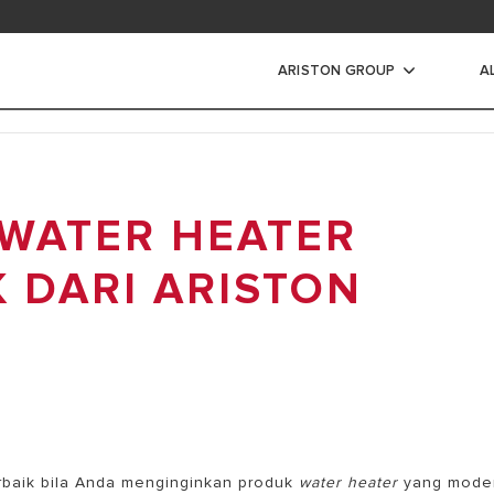
ad area
ARISTON GROUP
A
s Air Listrik
 WATER HEATER
IR LISTRIK
IR LISTRIK INSTANT
K DARI ARISTON
 terbaik bila Anda menginginkan produk
water heater
yang mode