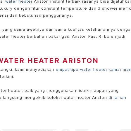
asi
water heater
Ariston instant terbaik rasanya bisa dijatuhka
 Luxury
dengan fitur constant temperature dan 3 shower mem
efensi dan kebutuhan penggunanya.
an yang sama awetnya dan sama kualitas ketahanannya deng
ater heater berbahan bakar gas, Ariston Fast R, boleh jadi
WATER HEATER ARISTON
 tangki, kami menyediakan
empat tipe water heater kamar man
erkini.
ter heater, baik yang menggunakan listrik maupun yang
 langsung mengeklik koleksi water heater Ariston
di laman