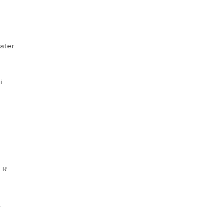
ater
i
t R
.