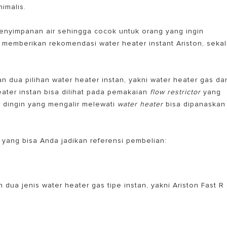
nimalis.
 penyimpanan air sehingga cocok untuk orang yang ingin
n memberikan rekomendasi water heater instant Ariston, sekal
n dua pilihan water heater instan, yakni water heater gas da
heater instan bisa dilihat pada pemakaian
flow restrictor
yang
r dingin yang mengalir melewati
water heater
bisa dipanaskan
EL PEMANAS AIR LISTRIK
k yang bisa Anda jadikan referensi pembelian:
 dua jenis water heater gas tipe instan, yakni Ariston Fast R