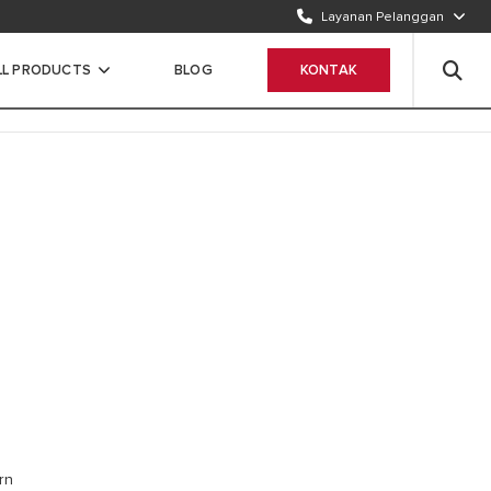
Layanan Pelanggan
TELEPON KAMI
1500986
LL PRODUCTS
BLOG
KONTAK
WHATSAPP
Chat Sekarang
rn