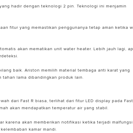
yang hadir dengan teknologi 2 pin. Teknologi ini menjamin
adaan fitur yang memastikan penggunanya tetap aman ketika w
 otomatis akan mematikan unit water heater. Lebih jauh lagi, ap
rdeteksi.
lang baik. Ariston memilih material tembaga anti karat yang
h tahan lama dibandingkan produk lain.
wah dari Fast R biasa
, terlihat dari fitur LED display pada Fas
rumah akan mendapatkan temperatur air yang stabil.
ar karena akan memberikan notifikasi ketika terjadi malfungsi
ap kelembaban kamar mandi.