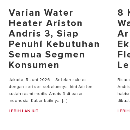
Varian Water
8 
Heater Ariston
Wa
Andris 3, Siap
Ar
Penuhi Kebutuhan
Ek
Semua Segmen
Fl
Konsumen
Le
Jakarta, 5 Juni 2026 – Setelah sukses
Bicar
dengan seri-seri sebelumnya, kini Ariston
Andri
sudah resmi merilis Andris 3 di pasar
habisn
Indonesia. Kabar baiknya, [...]
dibuat
LEBIH LANJUT
LEBIH