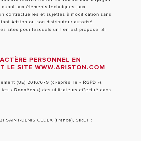
e quant aux éléments techniques, aux
on contractuelles et sujettes à modification sans
ant Ariston ou son distributeur autorisé.
s sites pour lesquels un lien est proposé. Si
RACTÈRE PERSONNEL EN
NT LE SITE WWW.ARISTON.COM
glement (UE) 2016/679 (ci-après, le «
RGPD
»),
, les «
Données
») des utilisateurs effectué dans
3521 SAINT-DENIS CEDEX (France), SIRET :