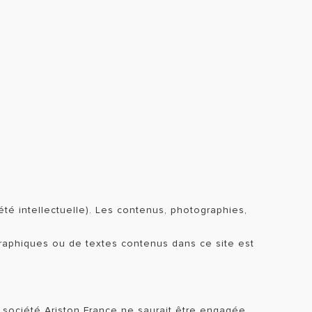
riété intellectuelle). Les contenus, photographies,
s graphiques ou de textes contenus dans ce site est
 société Ariston France ne saurait être engagée