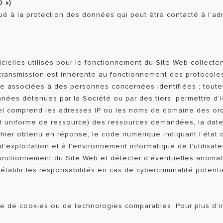
 »)
 à la protection des données qui peut être contacté à l’adr
cielles utilisés pour le fonctionnement du Site Web collecte
transmission est inhérente au fonctionnement des protocole
re associées à des personnes concernées identifiées ; toutef
ées détenues par la Société ou par des tiers, permettre d’ide
l comprend les adresses IP ou les noms de domaine des ordin
iant uniforme de ressource) des ressources demandées, la date
ichier obtenu en réponse, le code numérique indiquant l’état d
’exploitation et à l’environnement informatique de l’utilisate
onctionnement du Site Web et détecter d’éventuelles anomali
tablir les responsabilités en cas de cybercriminalité potentie
de de cookies ou de technologies comparables. Pour plus d’inf