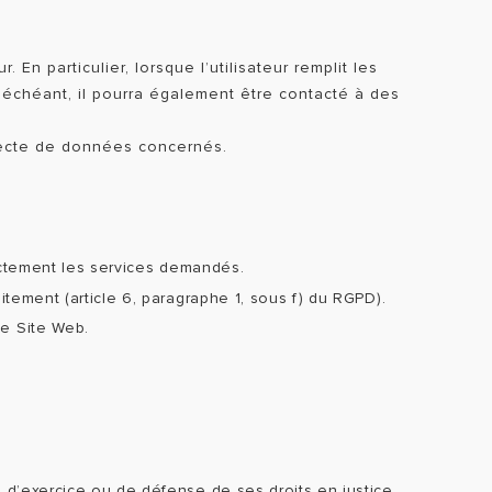
En particulier, lorsque l’utilisateur remplit les
s échéant, il pourra également être contacté à des
llecte de données concernés.
rectement les services demandés.
itement (article 6, paragraphe 1, sous f) du RGPD).
le Site Web.
 d’exercice ou de défense de ses droits en justice,