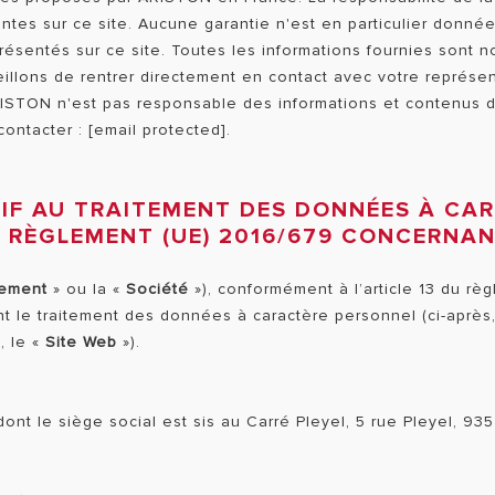
ntes sur ce site. Aucune garantie n'est en particulier donné
ésentés sur ce site. Toutes les informations fournies sont n
illons de rentrer directement en contact avec votre représent
RISTON n'est pas responsable des informations et contenus de
 contacter :
[email protected]
.
TIF AU TRAITEMENT DES DONNÉES À CA
DU RÈGLEMENT (UE) 2016/679 CONCERNA
tement
» ou la «
Société
»), conformément à l’article 13 du rè
nt le traitement des données à caractère personnel (ci-après
, le «
Site Web
»).
ont le siège social est sis au Carré Pleyel, 5 rue Pleyel, 9