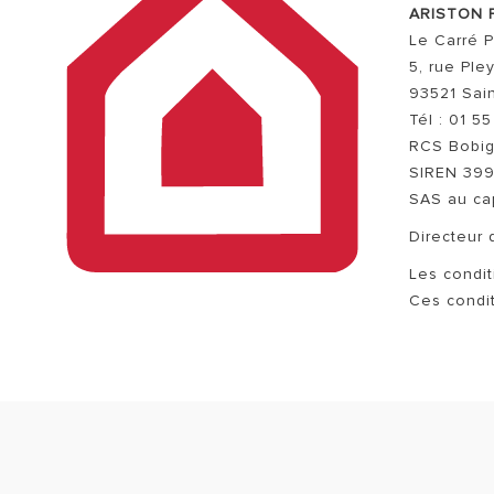
ARISTON 
Le Carré P
5, rue Ple
93521 Sai
Tél : 01 5
RCS Bobig
SIREN 399
SAS au cap
TOUS LES 
Directeur 
Les condit
Ces condit