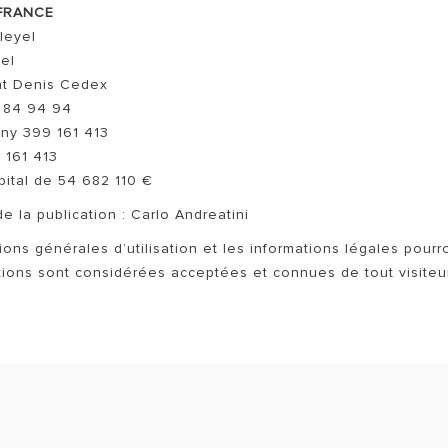
TOUS LES SERVICES ARIST
FRANCE
leyel
yel
nt Denis Cedex
5 84 94 94
ny 399 161 413
 161 413
ital de 54 682 110 €
MODÈLES DE CHAUFFAGE
de la publication : Carlo Andreatini
ions générales d’utilisation et les informations légales pourro
ions sont considérées acceptées et connues de tout visiteur 