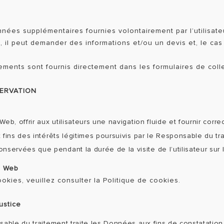
es supplémentaires fournies volontairement par l’utilisateur. 
b, il peut demander des informations et/ou un devis et, le ca
itements sont fournis directement dans les formulaires de co
SERVATION
eb, offrir aux utilisateurs une navigation fluide et fournir cor
fins des intérêts légitimes poursuivis par le Responsable du tra
servées que pendant la durée de la visite de l’utilisateur sur 
te Web
ookies, veuillez consulter la Politique de cookies.
ustice
able du traitement traite les Données aux fins de constatation,