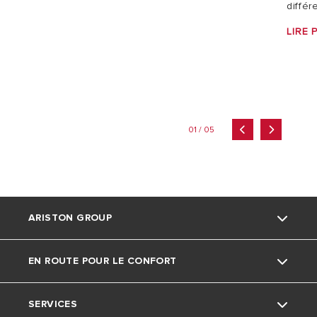
différ
LIRE 
01 / 05
ARISTON GROUP
EN ROUTE POUR LE CONFORT
La marque Ariston
SERVICES
Le groupe
Actu