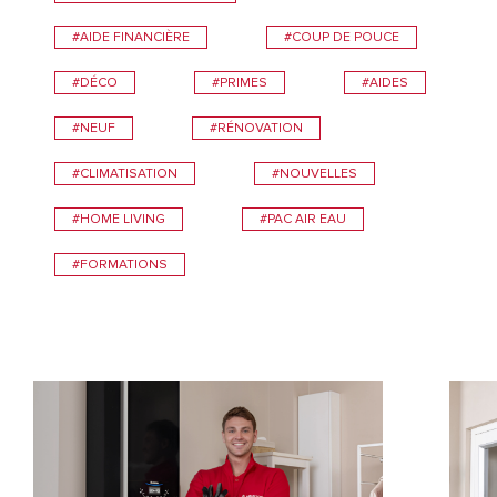
#AIDE FINANCIÈRE
#COUP DE POUCE
#DÉCO
#PRIMES
#AIDES
#NEUF
#RÉNOVATION
#CLIMATISATION
#NOUVELLES
#HOME LIVING
#PAC AIR EAU
#FORMATIONS