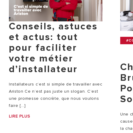
Conseils, astuces
et actus: tout
#C
pour faciliter
votre métier
Ch
d’installateur
Br
Installateurs c’est si simple de travailler avec
Po
Ariston Ce n’est pas juste un slogan. C’est
So
une promesse concrète, que nous voulons
faire [...]
Une c
LIRE PLUS
causes
la ch