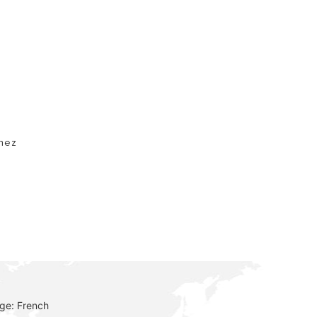
n
enez
ge: French