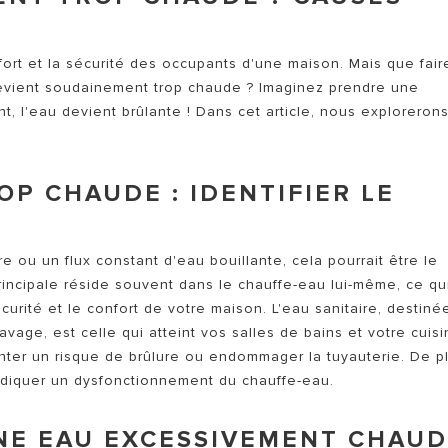
TOUS LES SERVICES ARIST
ort et la sécurité des occupants d'une maison. Mais que faire
devient soudainement trop chaude ? Imaginez prendre une
 l'eau devient brûlante ! Dans cet article, nous explorerons
OP CHAUDE : IDENTIFIER LE
MODÈLES DE CHAUFFAGE
ou un flux constant d'eau bouillante, cela pourrait être le
incipale réside souvent dans le chauffe-eau lui-même, ce qu
sécurité et le confort de votre maison. L'eau sanitaire, destiné
vage, est celle qui atteint vos salles de bains et votre cuisi
nter un risque de brûlure ou endommager la tuyauterie. De pl
indiquer un dysfonctionnement du chauffe-eau.
UNE EAU EXCESSIVEMENT CHAU