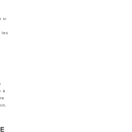
ON
VISITE
 si
 les
i
e à
ne.
us,
DE