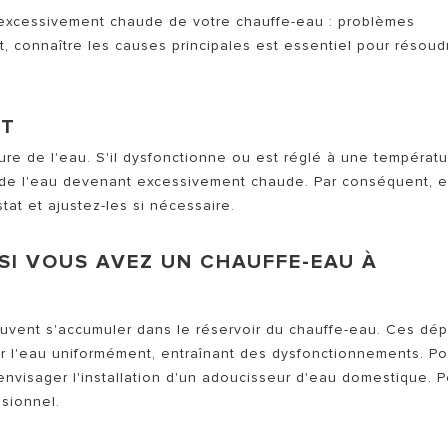
excessivement chaude de votre chauffe-eau : problèmes
, connaître les causes principales est essentiel pour résoud
AT
ure de l'eau. S'il dysfonctionne ou est réglé à une températ
son de l'eau devenant excessivement chaude. Par conséquent, 
tat et ajustez-les si nécessaire.
(SI VOUS AVEZ UN CHAUFFE-EAU À
peuvent s'accumuler dans le réservoir du chauffe-eau. Ces dé
er l'eau uniformément, entraînant des dysfonctionnements. Po
 envisager l'installation d'un adoucisseur d'eau domestique. 
ssionnel.