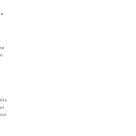
re
ure
en
pôts
ur
Pour