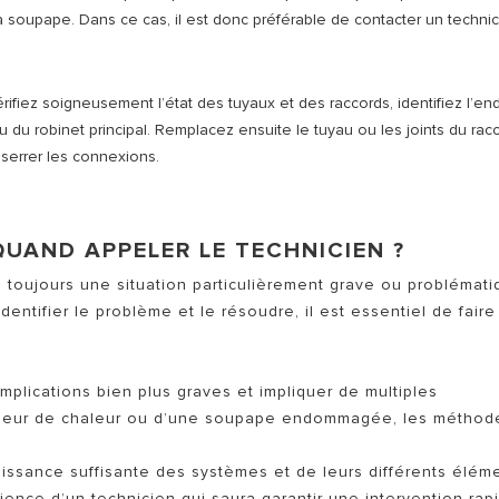
a soupape. Dans ce cas, il est donc préférable de contacter un techni
rifiez soigneusement l’état des tuyaux et des raccords, identifiez l’end
u du robinet principal. Remplacez ensuite le tuyau ou les joints du rac
 serrer les connexions.
 QUAND APPELER LE TECHNICIEN ?
s toujours une situation particulièrement grave ou problémati
ntifier le problème et le résoudre, il est essentiel de faire
mplications bien plus graves et impliquer de multiples
ngeur de chaleur ou d’une soupape endommagée, les méthod
ssance suffisante des systèmes et de leurs différents éléme
rience d’un technicien qui saura garantir une intervention rap