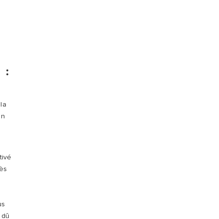
 :
 la
En
tivé
rès
us
 dû