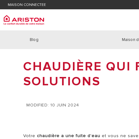
MAISON CONNECTEE
Trouver un technicien SAV
Avis im
Avis important : chauffe-eau électrique
Blog
Maison d
ARISTON GROUP
Chauff
PRODUITS | CATEGORIES
LA MARQUE ARISTON
CHAUDIÈRE QUI F
CHAUDIÈR
CHAUFFAGE
LE GROUPE
POMPE À C
CHAUFFE-EAU ET BALLONS
SOLUTIONS
NOUS REJOINDRE
POMPE À C
THERMOSTATS
POMPE À C
CLIMATISEURS ET DÉSHUMIDIFICATEURS
MODIFIED: 10 JUIN 2024
Votre
chaudière a une fuite d’eau
et vous ne savez