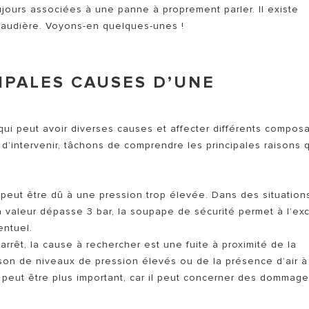
TOUS LES SERVICES ARIST
ujours associées à une panne à proprement parler. Il existe
chaudière. Voyons-en quelques-unes !
IPALES CAUSES D’UNE
ui peut avoir diverses causes et affecter différents compos
MODÈLES DE CHAUFFAGE
d’intervenir, tâchons de comprendre les principales raisons 
 peut être dû à une pression trop élevée. Dans des situation
i la valeur dépasse 3 bar, la soupape de sécurité permet à l’ex
entuel.
l’arrêt, la cause à rechercher est une fuite à proximité de la
son de niveaux de pression élevés ou de la présence d’air à
, peut être plus important, car il peut concerner des dommage