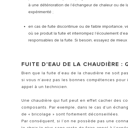
à une détérioration de l’échangeur de chaleur ou de l
expérimenté ;
en cas de fuite discontinue ou de faible importance, vé
où se produit la fuite et interrompez l’écoulement d’ea
responsables de la fuite. Si besoin, essayez de mieux
FUITE D’EAU DE LA CHAUDIÈRE :
Bien que la fuite d’eau de la chaudière ne soit pa
si vous n’avez pas les bonnes compétences pour ide
appel à un technicien.
Une chaudière qui fuit peut en effet cacher des co
composants. Par exemple, dans le cas d’un écha
de « bricolage » sont fortement déconseillées.
Par conséquent, si l’on ne possède pas une connai
le choix le plus sage reste de faire appel à l’expé