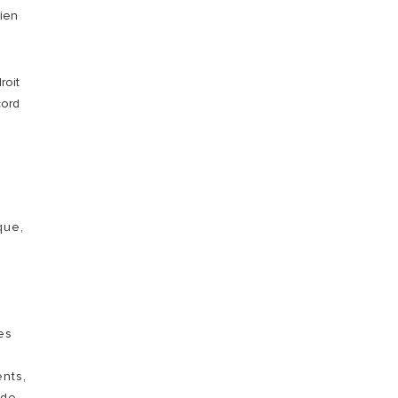
cien
roit
cord
que,
es
nts,
ide