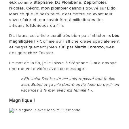
eux
comme
Stéphane
,
DJ Plomberie
,
Zeplombier
,
Nicolas
,
Cédric
,
mon plombier cannois
trouvé sur
Eldo
.
Mais ce que je peux faire, c’est mettre en avant leur
savoir-faire et leur savoir-être à mille lieues des
artisans folkloriques du film.
D’ailleurs, cet article aurait très bien pu s’intituler :
« Les
magnifiques ! »
Comme sur l’affiche créée spécialement
et magnifiquement (bien sûr) par
Martin Lorenzo
, web
designer chez Tokster.
Le mot de la fin, je le laisse à Stéphane. Il m’a envoyé
une nouvelle vidéo avec ce message :
« Eh, salut Denis ! Je me suis repassé tout le film
avec Bebel et ça m’a donné envie folle de partir en
vacances à la mer avec ma femme ! ».
Magnifique !