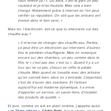
vous refaire ça ! ». Ou alors, c’est le gars un peu
roublard et je-m’en-foutiste. Mais cela a bien
changé. Notamment grâce à internet où l’on peut
vérifier sa réputation. On voit que les artisans ont
évolué dans le bon sens. »
Mais toi, l’électricien, est-ce que tu interviens sur des
chauffe-eau ?
« Il m’arrive de changer des chauffe-eau. Parfois,
ça peut être un électricien qui intervient, d’autres
fois le plombier-chauffagiste. Mais on remarque
encore sur des chantiers, un peu comme dans le
film, le « c’est pas moi, c’est lui ». Quand il y a un
truc qui ne va pas, chacun se refile la patate
chaude. Mais quand on travaille avec des artisans
qu’on connaît bien, alors on s’entraide. L’important,
c’est de trouver des solutions. Et l’artisan
aujourd’hui est moderne dynamique, il a envie
d’apporter un service, un savoir-faire, d’installer
des produits de qualité. »
Et puis, comme on est en plein cinéma, j’appelle aussi
« le 7ème artisan »
,
Cédric Prats
. Sur la photo, on le voit