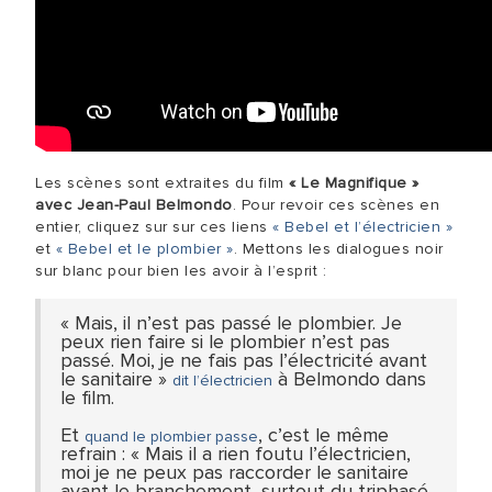
Les scènes sont extraites du film
« Le Magnifique »
avec Jean-Paul Belmondo
. Pour revoir ces scènes en
entier, cliquez sur sur ces liens
« Bebel et l’électricien »
et
« Bebel et le plombier »
. Mettons les dialogues noir
sur blanc pour bien les avoir à l’esprit :
« Mais, il n’est pas passé le plombier. Je
peux rien faire si le plombier n’est pas
passé. Moi, je ne fais pas l’électricité avant
le sanitaire »
à Belmondo dans
dit l’électricien
le film.
Et
, c’est le même
quand le plombier passe
refrain : « Mais il a rien foutu l’électricien,
moi je ne peux pas raccorder le sanitaire
avant le branchement, surtout du triphasé,