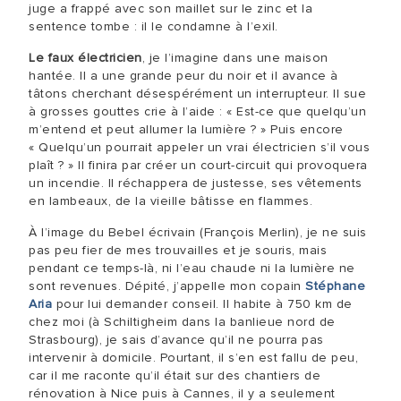
juge a frappé avec son maillet sur le zinc et la
sentence tombe : il le condamne à l’exil.
Le faux électricien
, je l’imagine dans une maison
hantée. Il a une grande peur du noir et il avance à
tâtons cherchant désespérément un interrupteur. Il sue
à grosses gouttes crie à l’aide : « Est-ce que quelqu’un
m’entend et peut allumer la lumière ? » Puis encore
« Quelqu’un pourrait appeler un vrai électricien s’il vous
plaît ? » Il finira par créer un court-circuit qui provoquera
un incendie. Il réchappera de justesse, ses vêtements
en lambeaux, de la vieille bâtisse en flammes.
À l’image du Bebel écrivain (François Merlin), je ne suis
pas peu fier de mes trouvailles et je souris, mais
pendant ce temps-là, ni l’eau chaude ni la lumière ne
sont revenues. Dépité, j’appelle mon copain
Stéphane
Aria
pour lui demander conseil. Il habite à 750 km de
chez moi (à Schiltigheim dans la banlieue nord de
Strasbourg), je sais d’avance qu’il ne pourra pas
intervenir à domicile. Pourtant, il s’en est fallu de peu,
car il me raconte qu’il était sur des chantiers de
rénovation à Nice puis à Cannes, il y a seulement