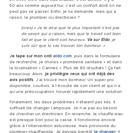
50 ans comme aujourd’hui, c’est un confort dont on ne
peut pas se passer. Enfin, je lui demande, mais qui a
raison, le plombier ou électricien ?
(rires) « Je te dirai que le plus important n'est pas
de savoir qui a raison, mais que le travail soit bien
fait et que le client soit heureux.
Va sur Eldo
, je
suis sûr que tu vas trouver ton bonheur. »
Je tape sur mon ordi
eldo.com
, puis dans le formulaire
de recherche, je choisis « plomberie sanitaire » et dans
la localisation « Cannes ». Plus de 80 résultats ! Ça fait
beaucoup. Alors,
je privilégie ceux qui ont déjà des
avis positifs
. J’ai trouvé mon bonheur. Un super pro,
disponible, courtois, à l’écoute de son client et qui n’a
qu’une préoccupation, trouver rapidement une solution.
Finalement, les deux problèmes n’étaient pas liés. Il
suffisait de changer l’ampoule. Je n’ai pas eu besoin
de chercher un électricien. En revanche, le chauffe-eau
est presque bon pour la casse. Il fonctionne encore
grâce à l’intervention astucieuse, mais provisoire du
plombier-chauffagiste. Je devrais bientôt
le changer
. Il