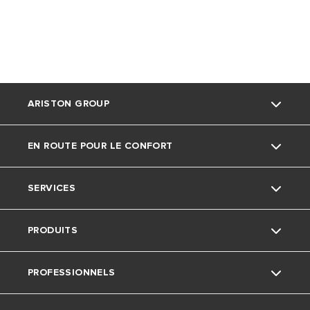
ARISTON GROUP
EN ROUTE POUR LE CONFORT
La marque Ariston
SERVICES
Le groupe
Actu
PRODUITS
Nous rejoindre
Ariston avec nous
Service consommateurs
PROFESSIONNELS
Conseils
Avis Important: Chauffe-Eau Électriques
Je chauffe ma maison