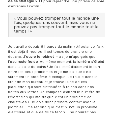
de sa stratégie »
. Et pour reprendre une phrase célèbre
d’Abraham Lincoln :
« Vous pouvez tromper tout le monde une
fois, quelques-uns souvent, mais vous ne
pouvez pas tromper tout le monde tout le
temps ! »
Je travaille depuis 6 heures du matin « #freelancelife »,
il est déjà 9 heures. Il est temps de prendre une
douche.
J’ouvre le robinet
, mais je m’aperçois que
l’eau reste froide
. Au même moment,
la lumière s’éteint
dans la salle de bains ! Je fais immédiatement le lien
entre les deux problèmes et je me dis que c’est
sûrement un problème électrique. Je fouille dans le
tiroir de mon bureau et je trouve l’une de ces
plaquettes qui sont distribuées à foison dans nos
boîtes aux lettres. Je compose d’abord le numéro de
l’électricien qui me dit que c’est un problème de
chauffe-eau. Je dois donc prendre contact avec le
plombier. Il me répond que c’est plutôt un problème
électrique et que de toute façon, il ne pourrait pas