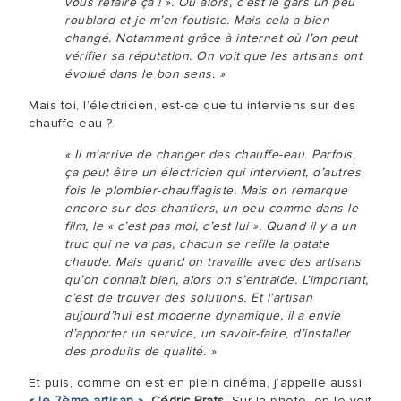
vous refaire ça ! ». Ou alors, c’est le gars un peu
roublard et je-m’en-foutiste. Mais cela a bien
changé. Notamment grâce à internet où l’on peut
vérifier sa réputation. On voit que les artisans ont
évolué dans le bon sens. »
Mais toi, l’électricien, est-ce que tu interviens sur des
chauffe-eau ?
« Il m’arrive de changer des chauffe-eau. Parfois,
ça peut être un électricien qui intervient, d’autres
fois le plombier-chauffagiste. Mais on remarque
encore sur des chantiers, un peu comme dans le
film, le « c’est pas moi, c’est lui ». Quand il y a un
truc qui ne va pas, chacun se refile la patate
chaude. Mais quand on travaille avec des artisans
qu’on connaît bien, alors on s’entraide. L’important,
c’est de trouver des solutions. Et l’artisan
aujourd’hui est moderne dynamique, il a envie
d’apporter un service, un savoir-faire, d’installer
des produits de qualité. »
Et puis, comme on est en plein cinéma, j’appelle aussi
« le 7ème artisan »
,
Cédric Prats
. Sur la photo, on le voit