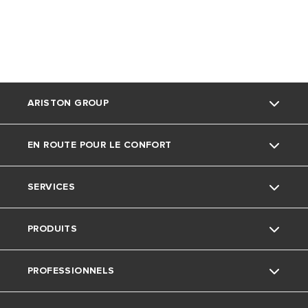
ARISTON GROUP
EN ROUTE POUR LE CONFORT
La marque Ariston
SERVICES
Le groupe
Actu
PRODUITS
Nous rejoindre
Ariston avec nous
Service consommateurs
PROFESSIONNELS
Conseils
Avis Important: Chauffe-Eau Électriques
Je chauffe ma maison