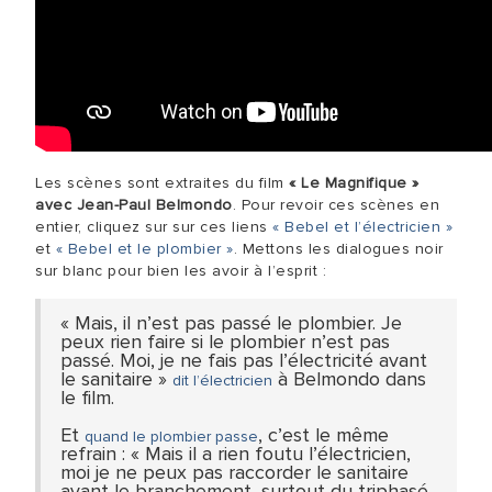
Les scènes sont extraites du film
« Le Magnifique »
avec Jean-Paul Belmondo
. Pour revoir ces scènes en
entier, cliquez sur sur ces liens
« Bebel et l’électricien »
et
« Bebel et le plombier »
. Mettons les dialogues noir
sur blanc pour bien les avoir à l’esprit :
« Mais, il n’est pas passé le plombier. Je
peux rien faire si le plombier n’est pas
passé. Moi, je ne fais pas l’électricité avant
le sanitaire »
à Belmondo dans
dit l’électricien
le film.
Et
, c’est le même
quand le plombier passe
refrain : « Mais il a rien foutu l’électricien,
moi je ne peux pas raccorder le sanitaire
avant le branchement, surtout du triphasé,