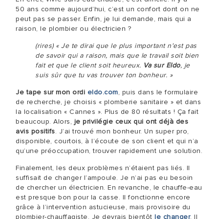
50 ans comme aujourd’hui, c’est un confort dont on ne
peut pas se passer. Enfin, je lui demande, mais qui a
raison, le plombier ou électricien ?
(rires) « Je te dirai que le plus important n'est pas
de savoir qui a raison, mais que le travail soit bien
fait et que le client soit heureux.
Va sur Eldo
, je
suis sûr que tu vas trouver ton bonheur. »
Je tape sur mon ordi
eldo.com
, puis dans le formulaire
de recherche, je choisis « plomberie sanitaire » et dans
la localisation « Cannes ». Plus de 80 résultats ! Ça fait
beaucoup. Alors,
je privilégie ceux qui ont déjà des
avis positifs
. J’ai trouvé mon bonheur. Un super pro,
disponible, courtois, à l’écoute de son client et qui n’a
qu’une préoccupation, trouver rapidement une solution.
Finalement, les deux problèmes n’étaient pas liés. Il
suffisait de changer l’ampoule. Je n’ai pas eu besoin
de chercher un électricien. En revanche, le chauffe-eau
est presque bon pour la casse. Il fonctionne encore
grâce à l’intervention astucieuse, mais provisoire du
plombier-chauffagiste. Je devrais bientôt
le changer
. Il