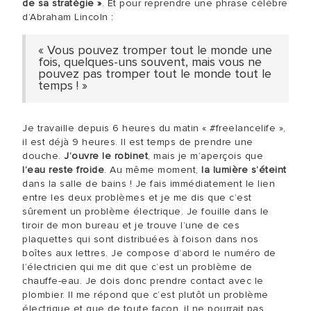
de sa stratégie »
. Et pour reprendre une phrase célèbre
d’Abraham Lincoln :
« Vous pouvez tromper tout le monde une
fois, quelques-uns souvent, mais vous ne
pouvez pas tromper tout le monde tout le
temps ! »
Je travaille depuis 6 heures du matin « #freelancelife »,
il est déjà 9 heures. Il est temps de prendre une
douche.
J’ouvre le robinet
, mais je m’aperçois que
l’eau reste froide
. Au même moment,
la lumière s’éteint
dans la salle de bains ! Je fais immédiatement le lien
entre les deux problèmes et je me dis que c’est
sûrement un problème électrique. Je fouille dans le
tiroir de mon bureau et je trouve l’une de ces
plaquettes qui sont distribuées à foison dans nos
boîtes aux lettres. Je compose d’abord le numéro de
l’électricien qui me dit que c’est un problème de
chauffe-eau. Je dois donc prendre contact avec le
plombier. Il me répond que c’est plutôt un problème
électrique et que de toute façon, il ne pourrait pas