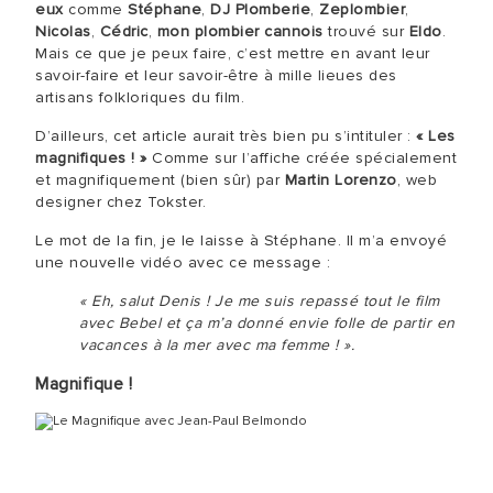
eux
comme
Stéphane
,
DJ Plomberie
,
Zeplombier
,
Nicolas
,
Cédric
,
mon plombier cannois
trouvé sur
Eldo
.
Mais ce que je peux faire, c’est mettre en avant leur
savoir-faire et leur savoir-être à mille lieues des
artisans folkloriques du film.
D’ailleurs, cet article aurait très bien pu s’intituler :
« Les
magnifiques ! »
Comme sur l’affiche créée spécialement
et magnifiquement (bien sûr) par
Martin Lorenzo
, web
designer chez Tokster.
Le mot de la fin, je le laisse à Stéphane. Il m’a envoyé
une nouvelle vidéo avec ce message :
« Eh, salut Denis ! Je me suis repassé tout le film
avec Bebel et ça m’a donné envie folle de partir en
vacances à la mer avec ma femme ! ».
Magnifique !