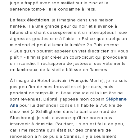
juge a frappé avec son maillet sur le zinc et la
sentence tombe : il le condamne à l’exil.
Le faux électricien
, je l’imagine dans une maison
hantée. Il a une grande peur du noir et il avance à
tâtons cherchant désespérément un interrupteur. Il sue
à grosses gouttes crie à l’aide : « Est-ce que quelqu’un
m’entend et peut allumer la lumière ? » Puis encore
« Quelqu’un pourrait appeler un vrai électricien s’il vous
plaît ? » Il finira par créer un court-circuit qui provoquera
un incendie. Il réchappera de justesse, ses vêtements
en lambeaux, de la vieille bâtisse en flammes.
À l’image du Bebel écrivain (François Merlin), je ne suis
pas peu fier de mes trouvailles et je souris, mais
pendant ce temps-là, ni l’eau chaude ni la lumière ne
sont revenues. Dépité, j’appelle mon copain
Stéphane
Aria
pour lui demander conseil. Il habite à 750 km de
chez moi (à Schiltigheim dans la banlieue nord de
Strasbourg), je sais d’avance qu’il ne pourra pas
intervenir à domicile. Pourtant, il s’en est fallu de peu,
car il me raconte qu’il était sur des chantiers de
rénovation à Nice puis à Cannes, il y a seulement