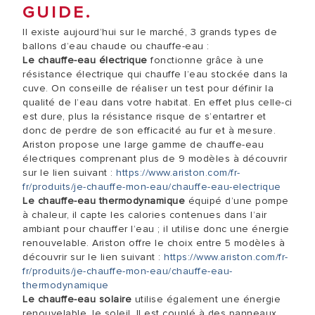
GUIDE.
Il existe aujourd’hui sur le marché, 3 grands types de
ballons d’eau chaude ou chauffe-eau :
Le chauffe-eau électrique
fonctionne grâce à une
résistance électrique qui chauffe l’eau stockée dans la
cuve. On conseille de réaliser un test pour définir la
qualité de l’eau dans votre habitat. En effet plus celle-ci
est dure, plus la résistance risque de s’entartrer et
donc de perdre de son efficacité au fur et à mesure.
Ariston propose une large gamme de chauffe-eau
électriques comprenant plus de 9 modèles à découvrir
sur le lien suivant :
https://www.ariston.com/fr-
fr/produits/je-chauffe-mon-eau/chauffe-eau-electrique
Le chauffe-eau thermodynamique
équipé d’une pompe
à chaleur, il capte les calories contenues dans l’air
ambiant pour chauffer l’eau ; il utilise donc une énergie
renouvelable. Ariston offre le choix entre 5 modèles à
découvrir sur le lien suivant :
https://www.ariston.com/fr-
fr/produits/je-chauffe-mon-eau/chauffe-eau-
thermodynamique
Le chauffe-eau solaire
utilise également une énergie
renouvelable, le soleil. Il est couplé à des panneaux