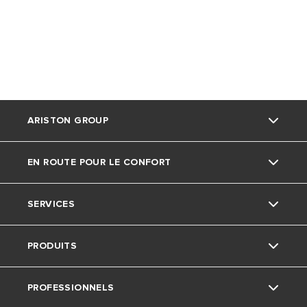
ARISTON GROUP
EN ROUTE POUR LE CONFORT
La marque Ariston
SERVICES
Le groupe
Actu
PRODUITS
Nous rejoindre
Ariston avec nous
Service consommateurs
PROFESSIONNELS
Conseils
Avis Important: Chauffe-Eau Électriques
Je chauffe ma maison