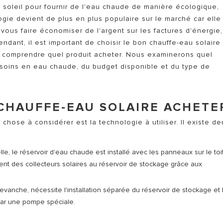
TOUS LES SERVICES ARIST
u soleil pour fournir de l'eau chaude de manière écologique,
logie devient de plus en plus populaire sur le marché car elle
vous faire économiser de l'argent sur les factures d'énergie
ndant, il est important de choisir le bon chauffe-eau solaire
r comprendre quel produit acheter. Nous examinerons quel
esoins en eau chaude, du budget disponible et du type de
MODÈLES DE CHAUFFAGE
CHAUFFE-EAU SOLAIRE ACHETE
 chose à considérer est la technologie à utiliser. Il existe de
le, le réservoir d'eau chaude est installé avec les panneaux sur le toi
ment des collecteurs solaires au réservoir de stockage grâce aux
revanche, nécessite l'installation séparée du réservoir de stockage et 
r par une pompe spéciale.