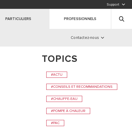
Support
APPELEZ-NOUS
PARTICULIERS
PROFESSIONNELS
Pré-diagnostic en ligne
Contactez-nous
TOPICS
e
s
#ACTU
 DURABLE
#CONSEILS ET RECOMMANDATIONS
#CHAUFFE-EAU
#POMPE À CHALEUR
#PAC