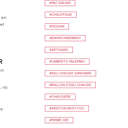
ON
#PAC AIR/AIR
VISITE
#CHAUFFAGE
, en
 et
#DESIGN
#ENVIRONNEMENT
#ARTISANS
R
#UMBERTO PALERMO
ux
#EAU CHAUDE SANITAIRE
#BALLON D'EAU CHAUDE
t, où
#CHAUDIÈRE
#ARISTON WITH YOU
le
#PRIME CEE