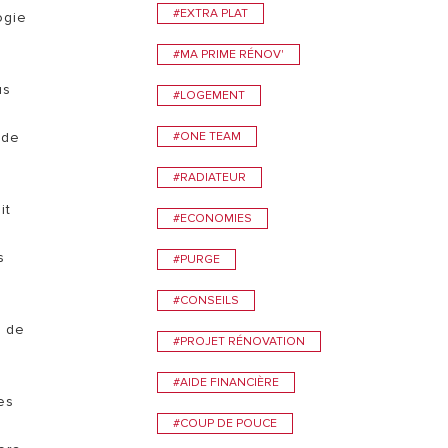
#EXTRA PLAT
ogie
#MA PRIME RÉNOV'
us
#LOGEMENT
ude
#ONE TEAM
#RADIATEUR
it
#ECONOMIES
s
#PURGE
#CONSEILS
t de
#PROJET RÉNOVATION
#AIDE FINANCIÈRE
es
#COUP DE POUCE