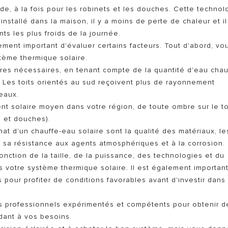
e, à la fois pour les robinets et les douches. Cette technol
installé dans la maison, il y a moins de perte de chaleur et il
s les plus froids de la journée.
ement important d'évaluer certains facteurs. Tout d'abord, vo
tème thermique solaire.
res nécessaires, en tenant compte de la quantité d'eau cha
. Les toits orientés au sud reçoivent plus de rayonnement
eaux.
 solaire moyen dans votre région, de toute ombre sur le to
s et douches).
at d'un chauffe-eau solaire sont la qualité des matériaux, le
t sa résistance aux agents atmosphériques et à la corrosion.
fonction de la taille, de la puissance, des technologies et du
votre système thermique solaire. Il est également importan
s pour profiter de conditions favorables avant d'investir dans
des professionnels expérimentés et compétents pour obtenir d
dant à vos besoins.