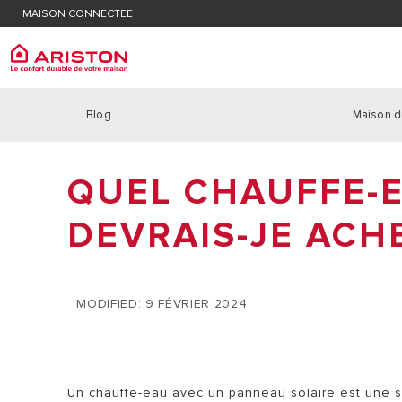
MAISON CONNECTEE
Trouver un technicien SAV
Avis im
Avis important : chauffe-eau électrique
Blog
Maison d
ARISTON GROUP
Chauff
PRODUITS | CATEGORIES
LA MARQUE ARISTON
QUEL CHAUFFE-E
CHAUDIÈR
CHAUFFAGE
LE GROUPE
POMPE À C
CHAUFFE-EAU ET BALLONS
DEVRAIS-JE ACH
NOUS REJOINDRE
POMPE À C
THERMOSTATS
POMPE À C
CLIMATISEURS ET DÉSHUMIDIFICATEURS
MODIFIED: 9 FÉVRIER 2024
Un chauffe-eau avec un panneau solaire est une s