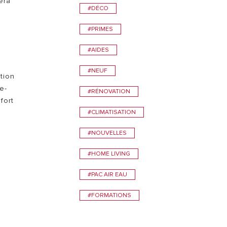
era
#DÉCO
#PRIMES
#AIDES
#NEUF
tion
e-
#RÉNOVATION
fort
#CLIMATISATION
#NOUVELLES
#HOME LIVING
#PAC AIR EAU
#FORMATIONS