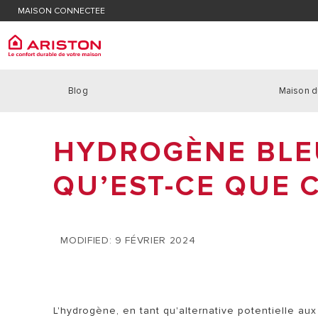
MAISON CONNECTEE
Trouver un technicien SAV
Avis im
Avis important : chauffe-eau électrique
Blog
Maison d
ARISTON GROUP
Chauff
PRODUITS | CATEGORIES
LA MARQUE ARISTON
HYDROGÈNE BLEU,
CHAUDIÈR
CHAUFFAGE
LE GROUPE
POMPE À C
CHAUFFE-EAU ET BALLONS
QU’EST-CE QUE C
NOUS REJOINDRE
POMPE À C
THERMOSTATS
POMPE À C
CLIMATISEURS ET DÉSHUMIDIFICATEURS
MODIFIED: 9 FÉVRIER 2024
L'hydrogène, en tant qu'alternative potentielle aux