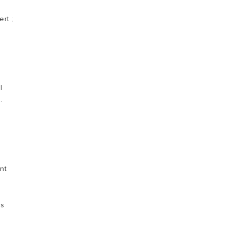
ON
rt ;
VISITE
l
.
ent
ns