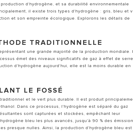
TOUS LES SERVICES ARIST
e production d'hydrogène, et sa durabilité environnementale
palement, il existe trois types d'hydrogène : gris, bleu et ve
tion et son empreinte écologique. Explorons les détails de
ÉTHODE TRADITIONNELLE
eprésentant une grande majorité de la production mondiale. I
ocessus émet des niveaux significatifs de gaz à effet de serre
MODÈLES DE CHAUFFAGE
uction d'hydrogène aujourd'hui, elle est la moins durable en
LANT LE FOSSÉ
raditionnel et le vert plus durable. Il est produit principalem
éthanol. Dans ce processus, l'hydrogène est séparé du gaz
résultantes sont capturées et stockées, empêchant leur
d'hydrogène bleu les plus avancés, jusqu'à 90 % des émissio
es presque nulles. Ainsi, la production d'hydrogène bleu est