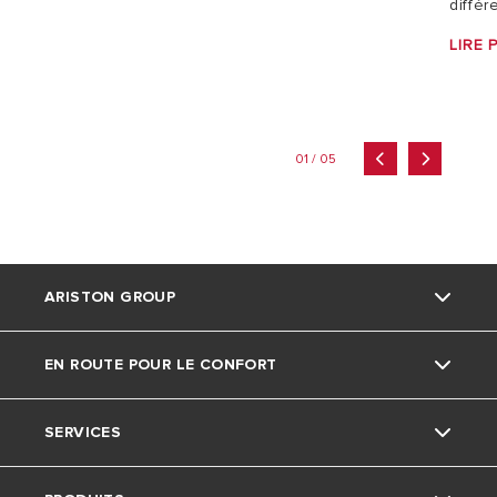
différ
LIRE 
01 / 05
ARISTON GROUP
EN ROUTE POUR LE CONFORT
La marque Ariston
SERVICES
Le groupe
Actu