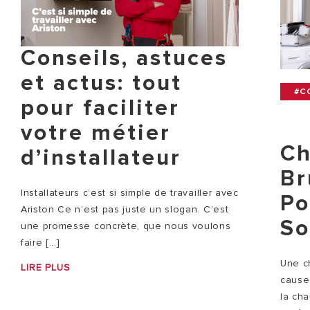
Conseils, astuces
et actus: tout
#C
pour faciliter
votre métier
Ch
d’installateur
Br
Installateurs c’est si simple de travailler avec
Po
Ariston Ce n’est pas juste un slogan. C’est
So
une promesse concrète, que nous voulons
faire [...]
Une c
LIRE PLUS
causes
la ch