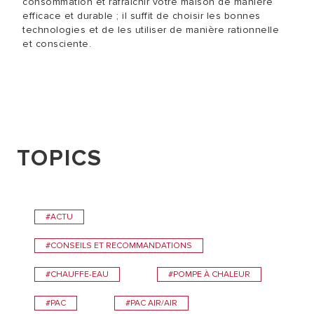
consommation et rafraîchir votre maison de manière
efficace et durable ; il suffit de choisir les bonnes
technologies et de les utiliser de manière rationnelle
et consciente.
TOPICS
#ACTU
#CONSEILS ET RECOMMANDATIONS
#CHAUFFE-EAU
#POMPE À CHALEUR
#PAC
#PAC AIR/AIR