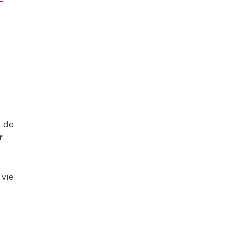
ON
VISITE
e de
r
 vie