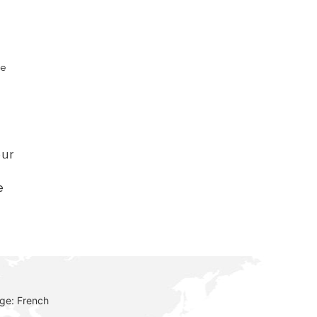
re
eur
e
ge: French