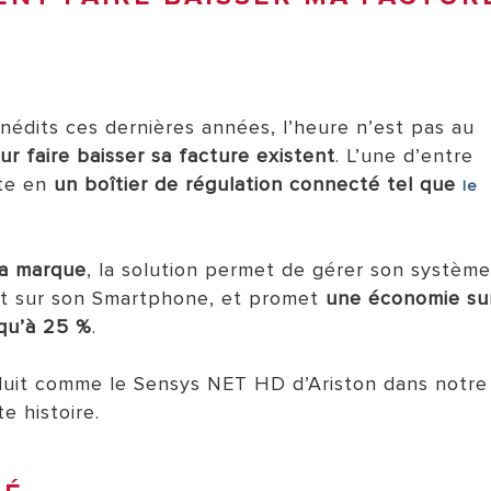
TOUS LES SERVICES ARIST
nédits ces dernières années, l’heure n’est pas au
r faire baisser sa facture existent
. L’une d’entre
ste en
un boîtier de régulation connecté tel que
le
MODÈLES DE CHAUFFAGE
la marque
, la solution permet de gérer son systèm
nt sur son Smartphone, et promet
une économie su
squ’à 25 %
.
duit comme le Sensys NET HD d’Ariston dans notre
e histoire.