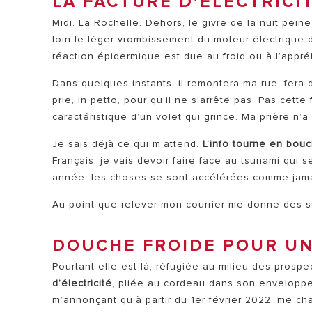
LA FACTURE D’ÉLECTRICI
Midi. La Rochelle. Dehors, le givre de la nuit peine
loin le léger vrombissement du moteur électrique d
réaction épidermique est due au froid ou à l’appr
Dans quelques instants, il remontera ma rue, fera 
prie, in petto, pour qu’il ne s’arrête pas. Pas cette
caractéristique d’un volet qui grince. Ma prière n’
Je sais déjà ce qui m’attend.
L’info tourne en bouc
Français, je vais devoir faire face au tsunami qui 
année, les choses se sont accélérées comme jama
Au point que relever mon courrier me donne des s
DOUCHE FROIDE POUR U
Pourtant elle est là, réfugiée au milieu des prospe
d’électricité
, pliée au cordeau dans son enveloppe 
m’annonçant qu’à partir du 1er février 2022, me ch