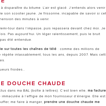
TÉ
 à disparaître du bitume. L’air est glacé. J’entends alors venir
e son scooter jaune. Je frissonne, incapable de savoir si ce
éhension des minutes à venir.
demi-tour dans l’impasse, puis repassera devant chez moi. Je
 fois. Pas aujourd’hui. Un léger ralentissement, puis le bruit
a pas été entendue.
le sur toutes les chaînes de télé
: comme des millions de
se répète inlassablement, tous les ans, depuis 2007. Mais cet
is.
ueurs froides…
NE DOUCHE CHAUDE
ctus dans ma BAL (boîte à lettres). C’est bien elle,
ma factur
immaculée à l’effigie de mon fournisseur d’énergie. Elle est 
auffer, me faire à manger,
prendre une douche chaude me