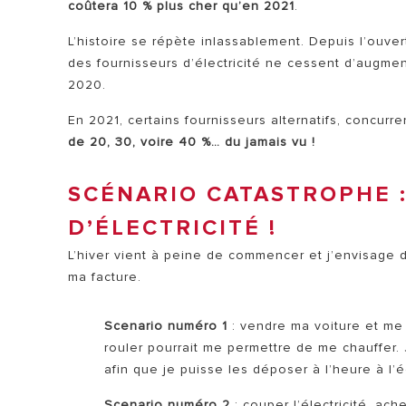
coûtera 10 % plus cher qu’en 2021
.
L’histoire se répète inlassablement. Depuis l’ouve
des fournisseurs d’électricité ne cessent d’augme
2020.
En 2021, certains fournisseurs alternatifs, concurr
de 20, 30, voire 40 %… du jamais vu !
SCÉNARIO CATASTROPHE 
D’ÉLECTRICITÉ !
L’hiver vient à peine de commencer et j’envisage d
ma facture.
Scenario numéro 1
: vendre ma voiture et me
rouler pourrait me permettre de me chauffer.
afin que je puisse les déposer à l’heure à l’
Scenario numéro 2
: couper l’électricité, a