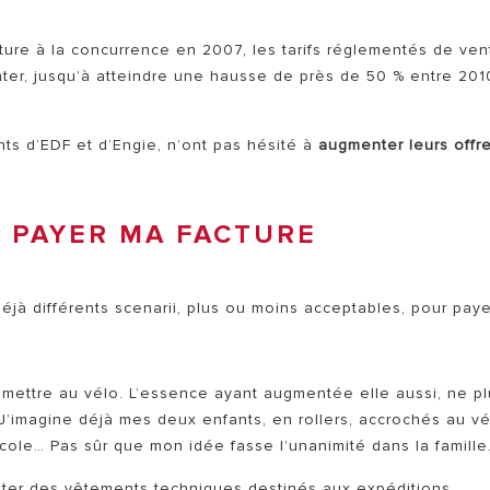
rture à la concurrence en 2007, les tarifs réglementés de ven
nter, jusqu’à atteindre une hausse de près de 50 % entre 201
ents d’EDF et d’Engie, n’ont pas hésité à
augmenter leurs offr
: PAYER MA FACTURE
éjà différents scenarii, plus ou moins acceptables, pour paye
 mettre au vélo. L’essence ayant augmentée elle aussi, ne pl
 J’imagine déjà mes deux enfants, en rollers, accrochés au v
école… Pas sûr que mon idée fasse l’unanimité dans la famille
cheter des vêtements techniques destinés aux expéditions