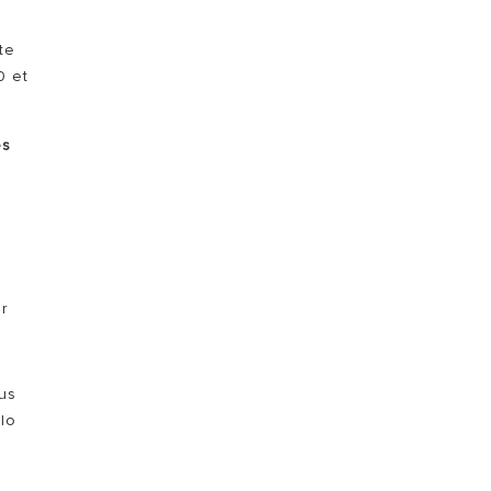
te
0 et
es
r
us
élo
.