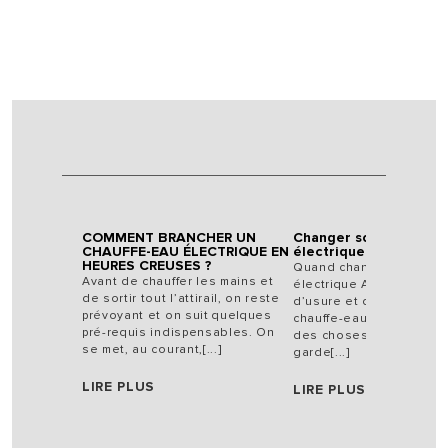
lus
COMMENT BRANCHER UN
Changer son cumulus
CHAUFFE-EAU ÉLECTRIQUE EN
électrique
HEURES CREUSES ?
 cumulus
Quand changer son cum
Avant de chauffer les mains et
 Signes
électrique Ariston ? Sig
de sortir tout l’attirail, on reste
 vie du
d’usure et durée de vie
prévoyant et on suit quelques
état actuel
chauffe-eau, dans l’état
pré-requis indispensables. On
lus se
des choses un cumulus
se met, au courant,[...]
garde[...]
LIRE PLUS
LIRE PLUS