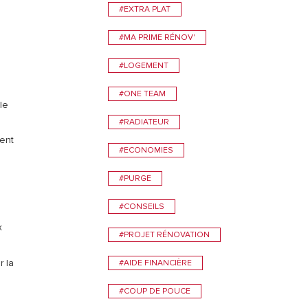
#EXTRA PLAT
#MA PRIME RÉNOV'
#LOGEMENT
#ONE TEAM
le
#RADIATEUR
ment
#ECONOMIES
#PURGE
#CONSEILS
x
#PROJET RÉNOVATION
r la
#AIDE FINANCIÈRE
#COUP DE POUCE