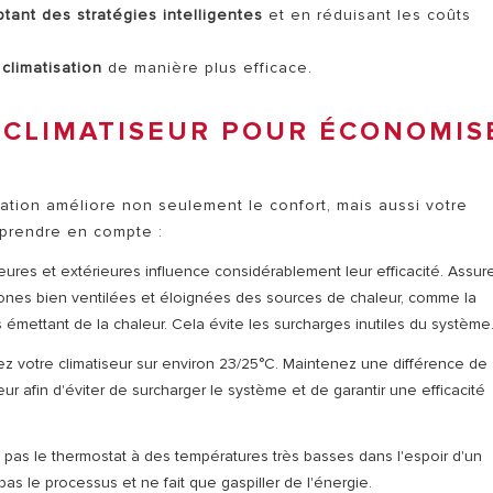
TOUS LES SERVICES ARIST
tant des stratégies intelligentes
et en réduisant les coûts
climatisation
de manière plus efficace.
CLIMATISEUR POUR ÉCONOMIS
ation améliore non seulement le confort, mais aussi votre
MODÈLES DE CHAUFFAGE
 prendre en compte :
eures et extérieures influence considérablement leur efficacité. Assur
zones bien ventilées et éloignées des sources de chaleur, comme la
s émettant de la chaleur.
Cela évite les surcharges inutiles du système
ez votre climatiseur sur environ 23/25°C. Maintenez une différence de
ieur afin d'éviter de surcharger le système et de garantir une efficacité
 pas le thermostat à des températures très basses dans l'espoir d'un
pas le processus et ne fait que gaspiller de l'énergie.