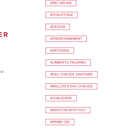
ON
#PAC AIR/AIR
VISITE
#CHAUFFAGE
#DESIGN
ER
#ENVIRONNEMENT
#ARTISANS
#UMBERTO PALERMO
ez-
#EAU CHAUDE SANITAIRE
.
#BALLON D'EAU CHAUDE
#CHAUDIÈRE
#ARISTON WITH YOU
#PRIME CEE