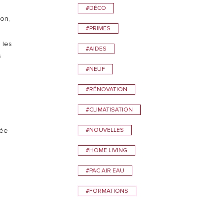
#DÉCO
son,
#PRIMES
 les
#AIDES
s
#NEUF
#RÉNOVATION
#CLIMATISATION
#NOUVELLES
née
#HOME LIVING
#PAC AIR EAU
#FORMATIONS