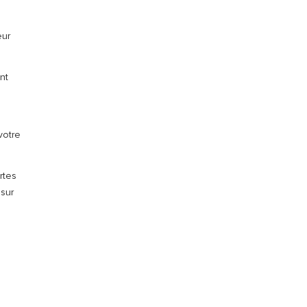
eur
nt
votre
rtes
 sur