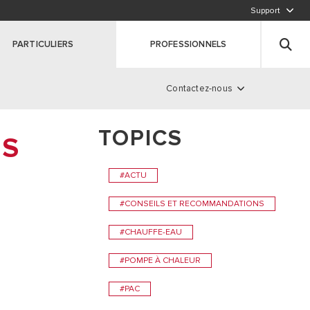
Support
APPELEZ-NOUS
PARTICULIERS
PROFESSIONNELS
Pré-diagnostic en ligne
Contactez-nous
TOPICS
e
s
TS
#ACTU
 DURABLE
#CONSEILS ET RECOMMANDATIONS
#CHAUFFE-EAU
#POMPE À CHALEUR
#PAC