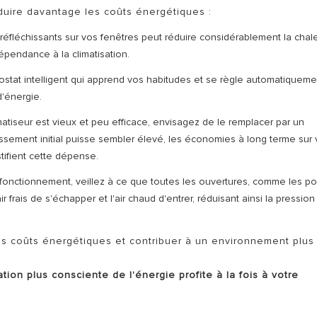
duire davantage les coûts énergétiques :
s réfléchissants sur vos fenêtres peut réduire considérablement la chal
dépendance à la climatisation.
ostat intelligent qui apprend vos habitudes et se règle automatiqueme
d'énergie.
imatiseur est vieux et peu efficace, envisagez de le remplacer par un
ssement initial puisse sembler élevé, les économies à long terme sur 
ustifient cette dépense.
n fonctionnement, veillez à ce que toutes les ouvertures, comme les po
 frais de s'échapper et l'air chaud d'entrer, réduisant ainsi la pression
os coûts énergétiques et contribuer à un environnement plus
ation plus consciente de l'énergie profite à la fois à votre