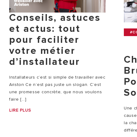
Conseils, astuces
et actus: tout
#C
pour faciliter
votre métier
Ch
d’installateur
Br
Installateurs c’est si simple de travailler avec
Po
Ariston Ce n’est pas juste un slogan. C’est
So
une promesse concrète, que nous voulons
faire [...]
Une c
LIRE PLUS
causes
la ch
différ