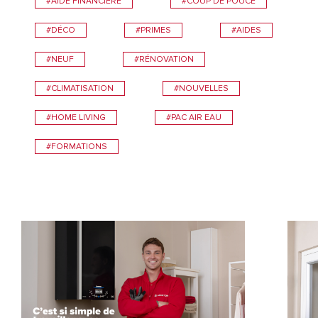
#AIDE FINANCIÈRE
#COUP DE POUCE
#DÉCO
#PRIMES
#AIDES
#NEUF
#RÉNOVATION
#CLIMATISATION
#NOUVELLES
#HOME LIVING
#PAC AIR EAU
#FORMATIONS