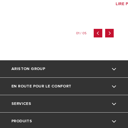
LIRE 
01 / 05
ARISTON GROUP
EN ROUTE POUR LE CONFORT
La marque Ariston
SERVICES
Le groupe
Actu
PRODUITS
Nous rejoindre
Ariston avec nous
Service consommateurs