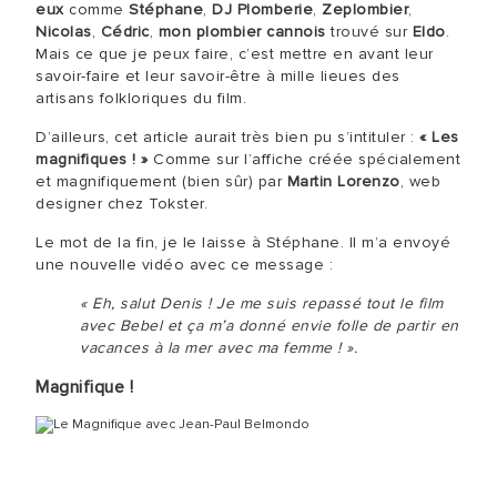
eux
comme
Stéphane
,
DJ Plomberie
,
Zeplombier
,
Nicolas
,
Cédric
,
mon plombier cannois
trouvé sur
Eldo
.
Mais ce que je peux faire, c’est mettre en avant leur
savoir-faire et leur savoir-être à mille lieues des
artisans folkloriques du film.
D’ailleurs, cet article aurait très bien pu s’intituler :
« Les
magnifiques ! »
Comme sur l’affiche créée spécialement
et magnifiquement (bien sûr) par
Martin Lorenzo
, web
designer chez Tokster.
Le mot de la fin, je le laisse à Stéphane. Il m’a envoyé
une nouvelle vidéo avec ce message :
« Eh, salut Denis ! Je me suis repassé tout le film
avec Bebel et ça m’a donné envie folle de partir en
vacances à la mer avec ma femme ! ».
Magnifique !