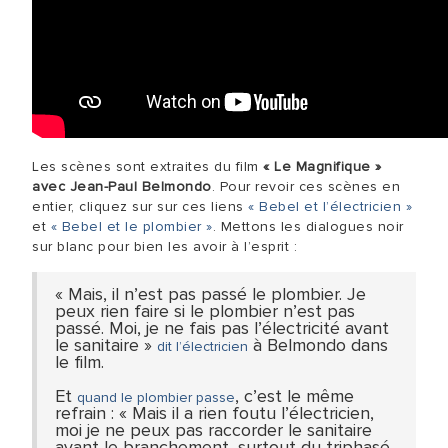
Les scènes sont extraites du film
« Le Magnifique »
avec Jean-Paul Belmondo
. Pour revoir ces scènes en
entier, cliquez sur sur ces liens
« Bebel et l’électricien »
et
« Bebel et le plombier »
. Mettons les dialogues noir
sur blanc pour bien les avoir à l’esprit :
« Mais, il n’est pas passé le plombier. Je
peux rien faire si le plombier n’est pas
passé. Moi, je ne fais pas l’électricité avant
le sanitaire »
à Belmondo dans
dit l’électricien
le film.
Et
, c’est le même
quand le plombier passe
refrain : « Mais il a rien foutu l’électricien,
moi je ne peux pas raccorder le sanitaire
avant le branchement, surtout du triphasé,