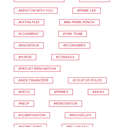
#ARISTON WITH YOU
#PRIME CEE
#EXTRA PLAT
#MA PRIME RÉNOV'
#LOGEMENT
#ONE TEAM
#RADIATEUR
#ECONOMIES
#PURGE
#CONSEILS
#PROJET RÉNOVATION
#AIDE FINANCIÈRE
#COUP DE POUCE
#DÉCO
#PRIMES
#AIDES
#NEUF
#RÉNOVATION
#CLIMATISATION
#NOUVELLES
#HOME LIVING
#PAC AIR EAU