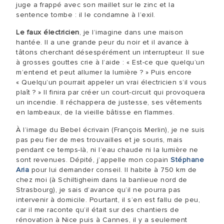
juge a frappé avec son maillet sur le zinc et la
sentence tombe : il le condamne à l’exil.
Le faux électricien
, je l’imagine dans une maison
hantée. Il a une grande peur du noir et il avance à
tâtons cherchant désespérément un interrupteur. Il sue
à grosses gouttes crie à l’aide : « Est-ce que quelqu’un
m’entend et peut allumer la lumière ? » Puis encore
« Quelqu’un pourrait appeler un vrai électricien s’il vous
plaît ? » Il finira par créer un court-circuit qui provoquera
un incendie. Il réchappera de justesse, ses vêtements
en lambeaux, de la vieille bâtisse en flammes.
À l’image du Bebel écrivain (François Merlin), je ne suis
pas peu fier de mes trouvailles et je souris, mais
pendant ce temps-là, ni l’eau chaude ni la lumière ne
sont revenues. Dépité, j’appelle mon copain
Stéphane
Aria
pour lui demander conseil. Il habite à 750 km de
chez moi (à Schiltigheim dans la banlieue nord de
Strasbourg), je sais d’avance qu’il ne pourra pas
intervenir à domicile. Pourtant, il s’en est fallu de peu,
car il me raconte qu’il était sur des chantiers de
rénovation à Nice puis à Cannes, il y a seulement