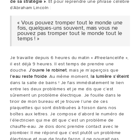
de sa stratégie »
. Et pour reprendre une phrase célèbre
d’Abraham Lincoln :
« Vous pouvez tromper tout le monde une
fois, quelques-uns souvent, mais vous ne
pouvez pas tromper tout le monde tout le
temps ! »
Je travaille depuis 6 heures du matin « #freelancelife »,
il est déjà 9 heures. Il est temps de prendre une
douche.
J’ouvre le robinet
, mais je m’aperçois que
l’eau reste froide
. Au même moment,
la lumière s’éteint
dans la salle de bains ! Je fais immédiatement le lien
entre les deux problèmes et je me dis que c’est
sûrement un problème électrique. Je fouille dans le
tiroir de mon bureau et je trouve l’une de ces
plaquettes qui sont distribuées à foison dans nos
boîtes aux lettres. Je compose d’abord le numéro de
l’électricien qui me dit que c’est un problème de
chauffe-eau. Je dois donc prendre contact avec le
plombier. Il me répond que c’est plutôt un problème
électrique et que de toute façon, il ne pourrait pas