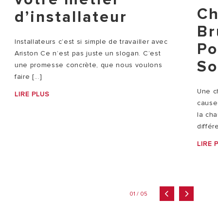
Ch
d’installateur
Br
Installateurs c’est si simple de travailler avec
Po
Ariston Ce n’est pas juste un slogan. C’est
So
une promesse concrète, que nous voulons
faire [...]
Une c
LIRE PLUS
causes
la ch
différ
LIRE 
01 / 05