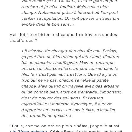
vous refaire ça ! ». Ou alors, c’est le gars un peu
roublard et je-m’en-foutiste. Mais cela a bien
changé. Notamment grâce à internet où l’on peut
vérifier sa réputation. On voit que les artisans ont
évolué dans le bon sens. »
Mais toi, l’électricien, est-ce que tu interviens sur des
chauffe-eau ?
« Il m’arrive de changer des chauffe-eau. Parfois,
ça peut être un électricien qui intervient, d’autres
fois le plombier-chauffagiste. Mais on remarque
encore sur des chantiers, un peu comme dans le
film, le « c’est pas moi, c’est lui ». Quand il y a un
truc qui ne va pas, chacun se refile la patate
chaude. Mais quand on travaille avec des artisans
qu’on connaît bien, alors on s’entraide. L’important,
c’est de trouver des solutions. Et l’artisan
aujourd’hui est moderne dynamique, il a envie
d’apporter un service, un savoir-faire, d’installer
des produits de qualité. »
Et puis, comme on est en plein cinéma, j’appelle aussi
« le 7ème artisan »
,
Cédric Prats
. Sur la photo, on le voit