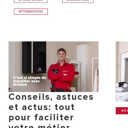
#FORMATIONS
Conseils, astuces
et actus: tout
#C
pour faciliter
votre métier