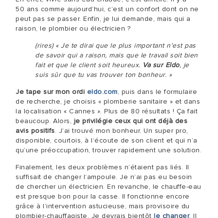
50 ans comme aujourd’hui, c’est un confort dont on ne
peut pas se passer. Enfin, je lui demande, mais qui a
raison, le plombier ou électricien ?
(rires) « Je te dirai que le plus important n'est pas
de savoir qui a raison, mais que le travail soit bien
fait et que le client soit heureux.
Va sur Eldo
, je
suis sûr que tu vas trouver ton bonheur. »
Je tape sur mon ordi
eldo.com
, puis dans le formulaire
de recherche, je choisis « plomberie sanitaire » et dans
la localisation « Cannes ». Plus de 80 résultats ! Ça fait
beaucoup. Alors,
je privilégie ceux qui ont déjà des
avis positifs
. J’ai trouvé mon bonheur. Un super pro,
disponible, courtois, à l’écoute de son client et qui n’a
qu’une préoccupation, trouver rapidement une solution.
Finalement, les deux problèmes n’étaient pas liés. Il
suffisait de changer l’ampoule. Je n’ai pas eu besoin
de chercher un électricien. En revanche, le chauffe-eau
est presque bon pour la casse. Il fonctionne encore
grâce à l’intervention astucieuse, mais provisoire du
plombier-chauffagiste. Je devrais bientôt
le changer
. Il