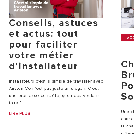
Conseils, astuces
et actus: tout
#C
pour faciliter
votre métier
Ch
d’installateur
Br
Installateurs c’est si simple de travailler avec
Po
Ariston Ce n’est pas juste un slogan. C’est
So
une promesse concrète, que nous voulons
faire [...]
Une c
LIRE PLUS
causes
la ch
différ