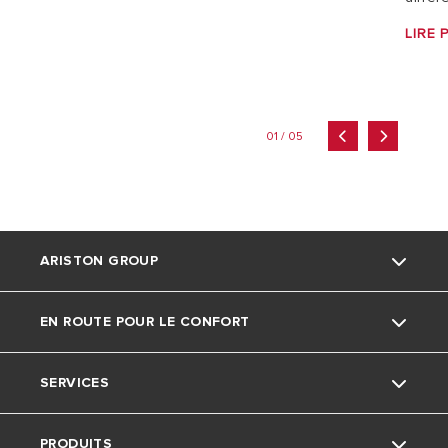
LIRE 
01 / 05
ARISTON GROUP
EN ROUTE POUR LE CONFORT
La marque Ariston
SERVICES
Le groupe
Actu
PRODUITS
Nous rejoindre