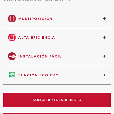
MULTIPOSICIÓN
Preparado para instalación tanto vertical como
horizontal
ALTA EFICIENCIA
Alto rendimiento energético, bajo nivel de
consumo y emisiones nocivas. Clase energética B.
INSTALACIÓN FÁCIL
Medidas compactas que optimizan el tiempo de
instalación.
FUNCIÓN ECO EVO
Memoriza tus hábitos consumo con la función ECO
EVO, optimiza tus consumos y ahorra en tu factura.
SOLICITAR PRESUPUESTO