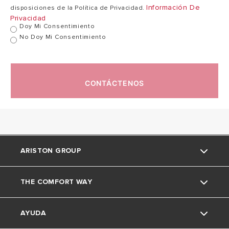
Información De
disposiciones de la Política de Privacidad.
Privacidad
Doy Mi Consentimiento
No Doy Mi Consentimiento
CONTÁCTENOS
ARISTON GROUP
THE COMFORT WAY
La marca Ariston
AYUDA
El Grupo
Glosario