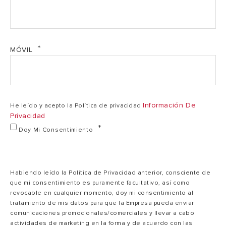
V
Tiempo calent.
1h10'
2h17'
(AT= 45ºC)
MÓVIL
Dispersión
3,13
1,1
térmica 65ºC
Información De
He leído y acepto la Política de privacidad
Privacidad
Peso neto
15
20,4
Doy Mi Consentimiento
Índice protección
X1
X1
Habiendo leído la Política de Privacidad anterior, consciente de
que mi consentimiento es puramente facultativo, así como
revocable en cualquier momento, doy mi consentimiento al
tratamiento de mis datos para que la Empresa pueda enviar
comunicaciones promocionales/comerciales y llevar a cabo
actividades de marketing en la forma y de acuerdo con las