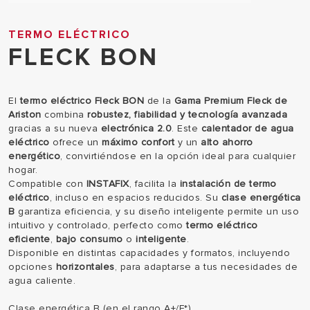
TERMO ELÉCTRICO
FLECK BON
El
termo eléctrico Fleck BON
de la
Gama Premium Fleck de
Ariston
combina
robustez, fiabilidad y tecnología avanzada
gracias a su nueva
electrónica 2.0
. Este
calentador de agua
eléctrico
ofrece un
máximo confort
y un
alto ahorro
energético
, convirtiéndose en la opción ideal para cualquier
hogar.
Compatible con
INSTAFIX
, facilita la
instalación de termo
eléctrico
, incluso en espacios reducidos. Su
clase energética
B
garantiza eficiencia, y su diseño inteligente permite un uso
intuitivo y controlado, perfecto como
termo eléctrico
eficiente
,
bajo consumo
o
inteligente
.
Disponible en distintas capacidades y formatos, incluyendo
opciones
horizontales
, para adaptarse a tus necesidades de
agua caliente.
Clase energética B (en el rango A+/F*)