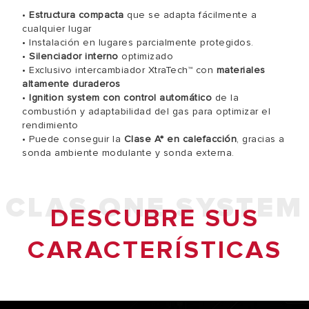
•
Estructura compacta
que se adapta fácilmente a
cualquier lugar
• Instalación en lugares parcialmente protegidos.
•
Silenciador interno
optimizado
• Exclusivo intercambiador XtraTech™ con
materiales
altamente duraderos
•
Ignition system con control automático
de la
combustión y adaptabilidad del gas para optimizar el
rendimiento
• Puede conseguir la
Clase A* en calefacción
, gracias a
sonda ambiente modulante y sonda externa.
CLAS ONE SYSTEM
DESCUBRE SUS
CARACTERÍSTICAS