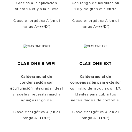
Gracias a la aplicación
Con rango de modulación
Ariston Net y a la nueva
1:8 y de gran eficiencia
Sensys HD, controla tu
energética clase A+ en
calefacción desde el móvil
Clase energética A (en el
y
calefacción. Máximo ahorro y
Clase energética A (en el
ahorra hasta un 40%
rango A+++/D*)
.
efiencia energética en tu
rango A+++/D*)
Compatible con mezclas de
hogar. Conéctala a la
App
hidrógeno al 20%.
Ariston NET
para
optimizar
tus consumos
y obtener
informes energéticos
personalizados.
CLAS ONE B WIFI
CLAS ONE EXT
Caldera mural de
Caldera mural de
condensación con
condensación para exterior
acumulación
integrada (ideal
con ratio de modulación 1:7.
si sueles necesitar mucha
Ideales para cubrir tus
agua) y rango de
necesidades de confort si
modulación 1:8, bomba de
la instalación de tu calderas
Clase energética A (en el
alta eficiencia
y función
en el interior puede ser un
Clase energética A (en el
auto. Con
rango A+++/D*)
conectividad WIFI
problema o bien si deseas
rango A+++/D*)
integrada
optimizar el espacio
.