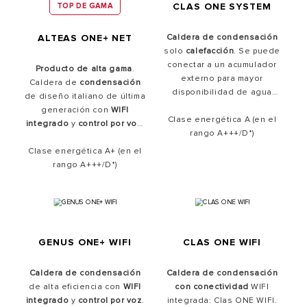
CLAS ONE SYSTEM
TOP DE GAMA
Caldera de condensación
ALTEAS ONE+ NET
solo
calefacción
. Se puede
conectar a un acumulador
Producto de alta gama
.
externo para mayor
Caldera de
condensación
disponibilidad de agua
de diseño italiano de última
caliente. Al igual que toda la
generación con
WIFI
Clase energética A (en el
gama de calderas de la
integrado
y
control por voz
.
serie ONE, dispone del
rango A+++/D*)
Gracias a la aplicación
Sistema Per4mance con
Clase energética A+ (en el
Ariston Net y a la nueva
cuatro tecnologías que
Sensys HD, controla tu
rango A+++/D*)
garantizan un
rendimiento
calefacción desde el móvil
y
excelente
.
ahorra hasta un 40%
.
Compatible con mezclas de
hidrógeno al 20%.
GENUS ONE+ WIFI
CLAS ONE WIFI
Caldera de condensación
Caldera de condensación
de alta eficiencia con
WIFI
con conectividad
WIFI
integrado
y
control por voz
.
integrada: Clas ONE WIFI.