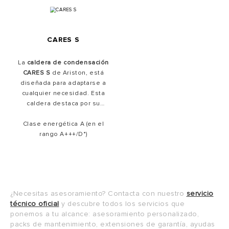
CARES S
La
caldera de condensación
CARES S
de Ariston, está
diseñada para adaptarse a
cualquier necesidad. Esta
caldera destaca por su
perfecto equilibrio entre
Clase energética A (en el
eficiencia y robustez,
gracias a su intercambiador
rango A+++/D*)
de acero inoxidable. Con un
enfoque en la sencillez,
confort y prestaciones, la
caldera de gas CARES S
redefine la experiencia de
¿Necesitas asesoramiento? Contacta con nuestro
servicio
calefacción y agua
técnico oficial
y descubre todos los servicios que
caliente en tu hogar.
ponemos a tu alcance: asesoramiento personalizado,
Además, puedes conectarla
packs de mantenimiento, extensiones de garantía, ayudas
a la nueva aplicación Ariston