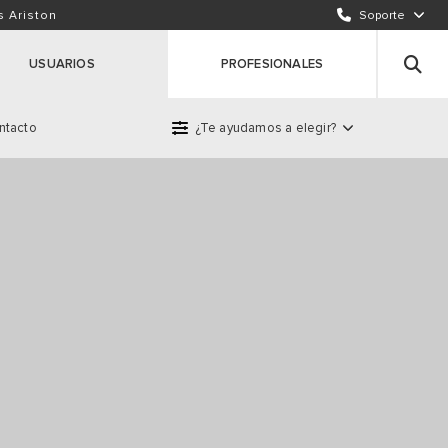
ENVÍA UN EMAIL
s Ariston
Soporte
INCIDENCIAS / REPARACIONES
USUARIOS
PROFESIONALES
ntacto
¿Te ayudamos a elegir?
roducto