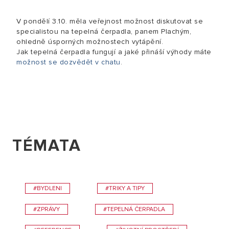
V pondělí 3.10. měla veřejnost možnost diskutovat se
specialistou na tepelná čerpadla, panem Plachým,
ohledně úsporných možnostech vytápění.
Jak tepelná čerpadla fungují a jaké přináší výhody máte
možnost se dozvědět v chatu
.
TÉMATA
#BYDLENI
#TRIKY A TIPY
#ZPRÁVY
#TEPELNÁ ČERPADLA