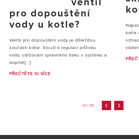
ventil
ko
pro dopouštění
vody u kotle?
Nápady
kotle
vzhle
Ventil pro dopouštění vody je důležitou
vidite
součástí kotle. Slouží k regulaci průtoku
vody, udržování správného tlaku v systému a
PŘEČT
doplně[...]
PŘEČTĚTE SI VÍCE
01 / 05