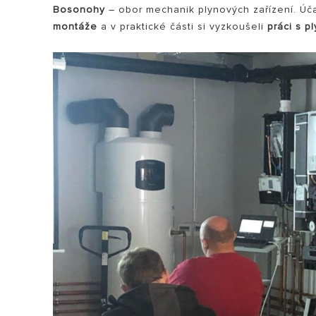
Bosonohy
– obor mechanik plynových zařízení. Úča
montáže
a v praktické části si vyzkoušeli
práci s p
VŠECHNY MOD