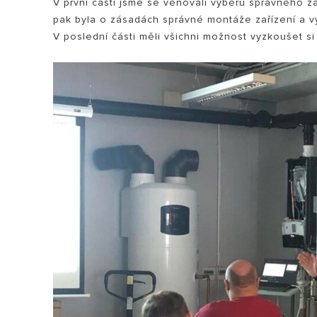
V první části jsme se věnovali výběru správného za
pak byla o zásadách správné montáže zařízení a v
V poslední části měli všichni možnost vyzkoušet si