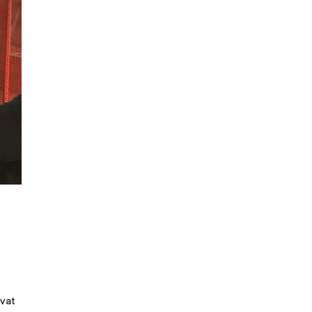
e
vat