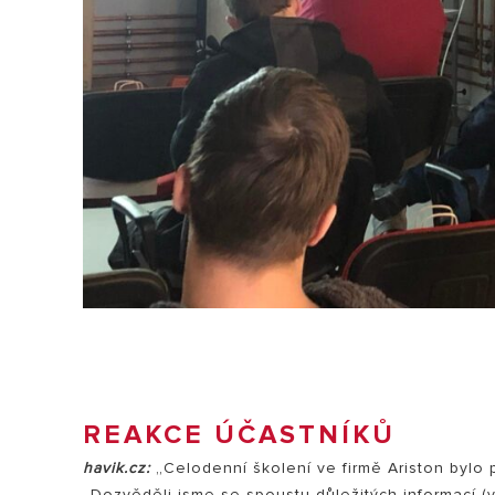
REAKCE ÚČASTNÍKŮ
havik.cz:
„Celodenní školení ve firmě Ariston bylo 
„Dozvěděli jsme se spoustu důležitých informací (v