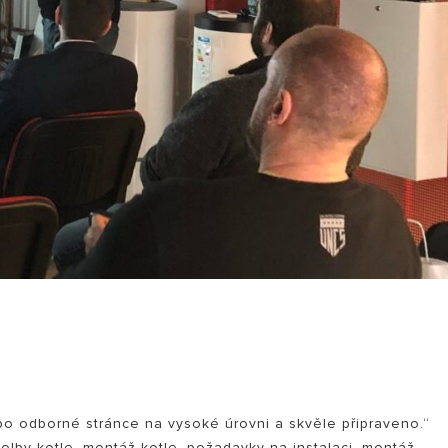
po odborné stránce na vysoké úrovni a skvěle připraveno.“
olby kotle, montáž kotle, požadavky na instalaci, montáž