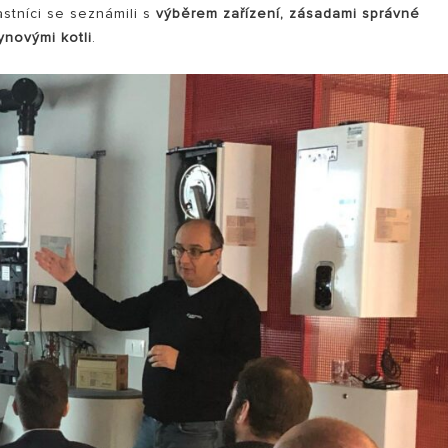
stníci se seznámili s
výběrem zařízení, zásadami správné
lynovými kotli
.
ELY OHŘÍVAČE VODY