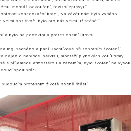
ému, montáž odkouření, revizní zprávy).“
ozmontovat kondenzační kotel, Na závěr nám bylo vydáno
velmi pozitivně, bylo pro nás velmi užitečné.“
í a bylo na perfektní a profesionalní úrovni.“
na Ing.Plachého a paní Bachtíkové při sobotním školení.“
e nejen o nabídce, servisu, montáží plynových kotlů firmy
ečně s příjemnou atmosférou a zázemím, bylo školení na vyso
doucí spolupráci.“
 budoucím profesním životě hodně štěstí.