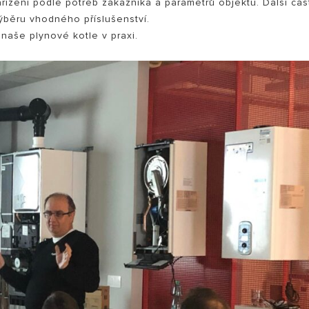
řízení podle potřeb zákazníka a parametrů objektu. Další čás
ýběru vhodného příslušenství.
 naše plynové kotle v praxi.