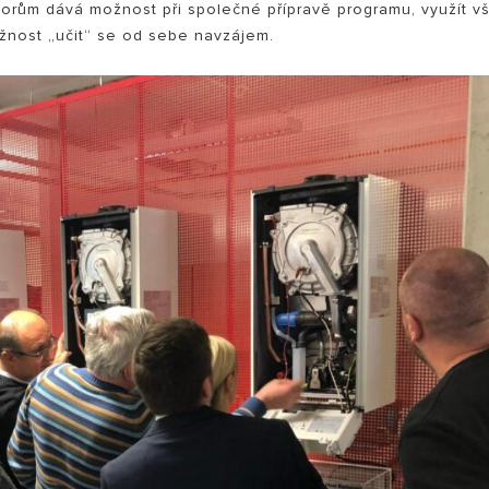
torům dává možnost při společné přípravě programu, využít v
žnost „učit“ se od sebe navzájem.