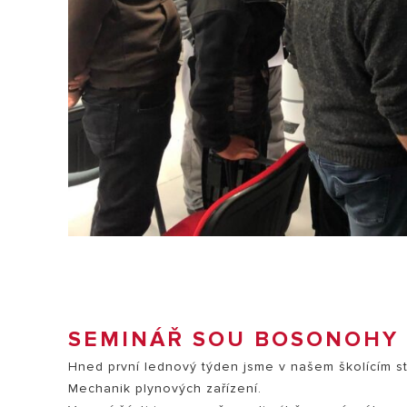
SEMINÁŘ SOU BOSONOHY
Hned první lednový týden jsme v našem školícím stře
Mechanik plynových zařízení.