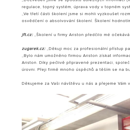
regulace, topný systém, úprava vody v topném syst
„Ve třetí části školení jsme si mohli vyzkoušet r
osvědčení o absolvování školení. Školení hodnotím 
jft.cz:
„Školení u firmy Ariston předčilo mé očekáván
zugarek.cz:
„Děkuji moc za profesionální přístup pa
„Bylo nám umožněno firmou Ariston získat informac
Ariston. Díky pečlivě připravené prezentaci, spol
úrovni. Přeji firmě mnoho úspěchů a těším se na bu
Děkujeme za Vaši návštěvu u nás a přejeme Vám v