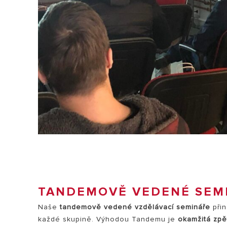
TANDEMOVĚ VEDENÉ SEM
Naše
tandemově vedené vzdělávací semináře
přin
každé skupině. Výhodou Tandemu je
okamžitá zpě