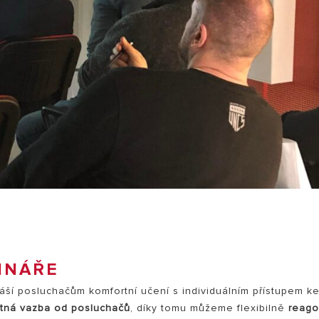
INÁŘE
áší posluchačům komfortní učení s individuálním přístupem k
tná vazba od posluchačů
, díky tomu můžeme flexibilně
reago