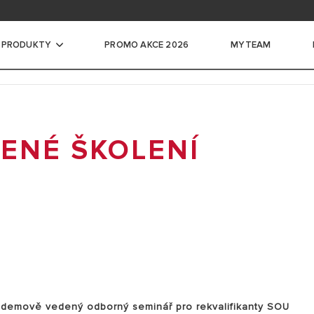
ace na školení
ntace pro profesionály
 PRODUKTY
PROMO AKCE 2026
MYTEAM
če vody
ENÉ ŠKOLENÍ
CKÉ ZÁSOBNÍKOVÉ OHŘÍVAČE VODY
LKÉ ELEKTRICKÉ ZÁSOBNÍKOVÉ
DY
ADLA PRO OHŘEV VODY
VAČE VODY
É ZÁSOBNÍKY
ndemově vedený odborný seminář pro rekvalifikanty SOU