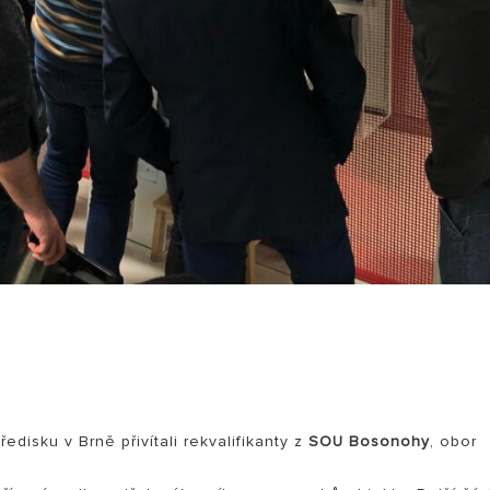
disku v Brně přivítali rekvalifikanty z
SOU Bosonohy
, obor