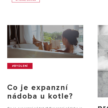
#BYDLENÍ
Co je expanzní
nádoba u kotle?
pr