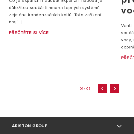
Co je expanzní nádoba? Expanzní nádoba je
vo
důležitou součástí mnoha topných systémů,
zejména kondenzačních kotlů. Toto zařízení
hraj[...]
Ventil
PŘEČTĚTE SI VÍCE
součás
vody,
doplně
PŘEČT
01 / 05
ARISTON GROUP