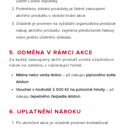
území České republiky.
Podmínkou získání poukázky je řádné zakoupení
akčního produktu v období trvání akce.
Účastník je povinen na vyžádání organizátora prokázat
nákup akčního produktu, zejména předložením faktury
nebo jiného účetního dokladu.
5. ODMĚNA V RÁMCI AKCE
Za každý zakoupený akční produkt vzniká účastníkovi
nárok na odměnu v následující formě:
Mikina nebo vesta Ardon
– při nákupu
plynového kotle
Ariston
Voucher v hodnotě 2 000 Kč na pohonné hmoty
– při
nákupu
tepelného čerpadla Ariston
6. UPLATNĚNÍ NÁROKU
Po ukončení akce je účastník povinen kontaktovat