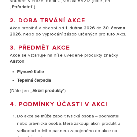
soudem v Praze, oddíl C, vložka 54212 (dále jen
„
Pořadatel
“).
2. DOBA TRVÁNÍ AKCE
Akce probíhá v období od
1. dubna 2026
do
30. června
2026
, nebo do vyprodání zásob určených pro tuto Akci.
3. PŘEDMĚT AKCE
Akce se vztahuje na níže uvedené produkty značky
Ariston
:
Plynové Kotle
Tepelná čerpadla
(Dále jen „
Akční produkty
")
4. PODMÍNKY ÚČASTI V AKCI
Do akce se může zapojit fyzická osoba – podnikatel
nebo právnická osoba, která zakoupí akční produkt u
velkoobchodního partnera zapojeného do akce na