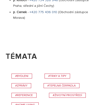
p. Kmoch
-
+420 734 326 948
(Obchodní zástupce
Praha, střední a jižní Čechy)
p. Cenek
-
+420 775 436 010
(Obchodní zástupce
Morava)
TÉMATA
#BYDLENI
#TRIKY A TIPY
#ZPRÁVY
#TEPELNÁ ČERPADLA
#REFERENCE
#ŽIVOTNÍ PROSTŘEDÍ
#HOME LIVING