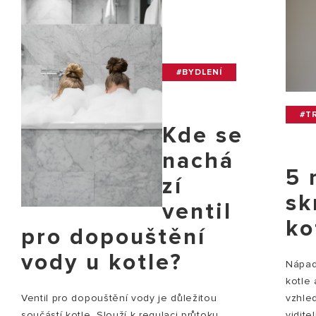
#BYDLENÍ
#TR
Kde se
nachá
5 
zí
sk
ventil
ko
pro dopouštění
vody u kotle?
Nápady
kotle
vzhle
Ventil pro dopouštění vody je důležitou
vidite
součástí kotle. Slouží k regulaci průtoku