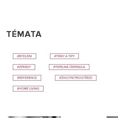
TÉMATA
#BYDLENI
#TRIKY A TIPY
#ZPRÁVY
#TEPELNÁ ČERPADLA
#REFERENCE
#ŽIVOTNÍ PROSTŘEDÍ
#HOME LIVING