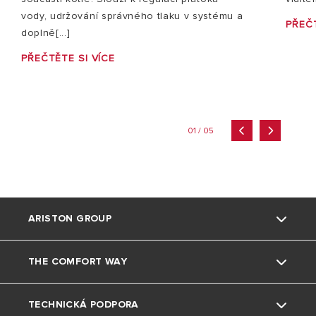
vody, udržování správného tlaku v systému a
PŘEČT
doplně[...]
PŘEČTĚTE SI VÍCE
01 / 05
ARISTON GROUP
THE COMFORT WAY
Kdo jsme
TECHNICKÁ PODPORA
Skupina
Triky a tipy