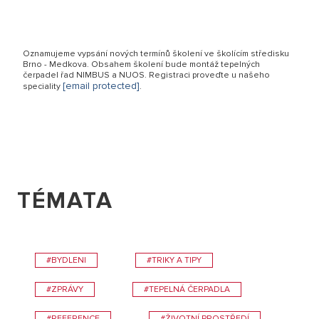
Oznamujeme vypsání nových termínů školení ve školícím středisku
Brno - Medkova. Obsahem školení bude montáž tepelných
čerpadel řad NIMBUS a NUOS. Registraci proveďte u našeho
[email protected]
speciality
.
TÉMATA
#BYDLENI
#TRIKY A TIPY
#ZPRÁVY
#TEPELNÁ ČERPADLA
#REFERENCE
#ŽIVOTNÍ PROSTŘEDÍ