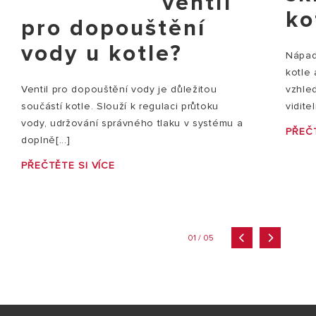
ventil
ko
pro dopouštění
vody u kotle?
Nápady
kotle
vzhle
Ventil pro dopouštění vody je důležitou
vidite
součástí kotle. Slouží k regulaci průtoku
vody, udržování správného tlaku v systému a
PŘEČT
doplně[...]
PŘEČTĚTE SI VÍCE
01 / 05