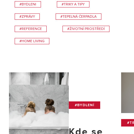
#BYDLENI
#TRIKY A TIPY
#ZPRÁVY
#TEPELNÁ ČERPADLA
#REFERENCE
#ŽIVOTNÍ PROSTŘEDÍ
#HOME LIVING
#BYDLENÍ
#TR
Kde se