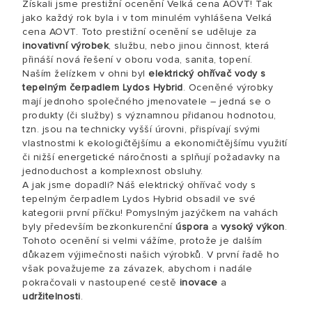
Získali jsme prestižní ocenění Velká cena AOVT! Tak
jako každý rok byla i v tom minulém vyhlášena Velká
cena AOVT. Toto prestižní ocenění se uděluje za
inovativní výrobek
, službu, nebo jinou činnost, která
přináší nová řešení v oboru voda, sanita, topení.
Naším želízkem v ohni byl
elektrický ohřívač vody s
tepelným čerpadlem Lydos Hybrid
. Oceněné výrobky
mají jednoho společného jmenovatele – jedná se o
produkty (či služby) s významnou přidanou hodnotou,
tzn. jsou na technicky vyšší úrovni, přispívají svými
vlastnostmi k ekologičtějšímu a ekonomičtějšímu využití
či nižší energetické náročnosti a splňují požadavky na
jednoduchost a komplexnost obsluhy.
A jak jsme dopadli? Náš elektrický ohřívač vody s
tepelným čerpadlem Lydos Hybrid obsadil ve své
kategorii první příčku! Pomyslným jazýčkem na vahách
byly především bezkonkurenční
úspora
a
vysoký výkon
.
Tohoto ocenění si velmi vážíme, protože je dalším
důkazem výjimečnosti našich výrobků. V první řadě ho
však považujeme za závazek, abychom i nadále
pokračovali v nastoupené cestě
inovace
a
udržitelnosti
.