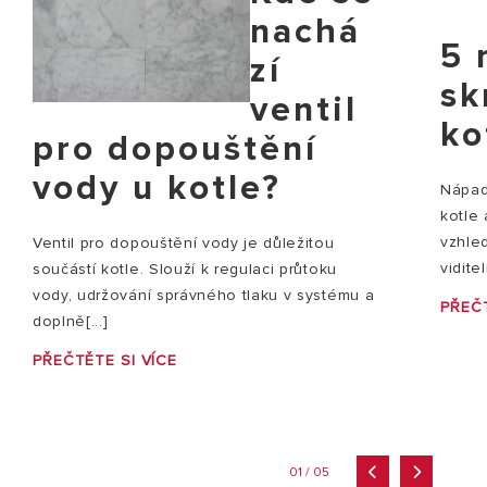
nachá
5 
zí
sk
ventil
ko
pro dopouštění
vody u kotle?
Nápady
kotle
vzhle
Ventil pro dopouštění vody je důležitou
vidite
součástí kotle. Slouží k regulaci průtoku
vody, udržování správného tlaku v systému a
PŘEČT
doplně[...]
PŘEČTĚTE SI VÍCE
01 / 05