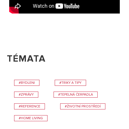
TÉMATA
#BYDLENI
#TRIKY A TIPY
#ZPRÁVY
#TEPELNÁ ČERPADLA
#REFERENCE
#ŽIVOTNÍ PROSTŘEDÍ
#HOME LIVING