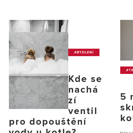
#BYDLENÍ
#TR
Kde se
nachá
5 
zí
sk
ventil
ko
pro dopouštění
vody u kotle?