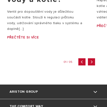
Nápady
kotle
vzhle
Ventil pro dopouštění vody je důležitou
vidite
součástí kotle. Slouží k regulaci průtoku
vody, udržování správného tlaku v systému a
PŘEČT
doplně[...]
PŘEČTĚTE SI VÍCE
01 / 05
ARISTON GROUP
THE COMFORT WAY