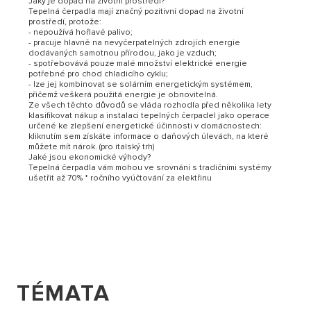
Jaký je dopad na životní prostředí?
Tepelná čerpadla mají značný pozitivní dopad na životní
prostředí, protože:
- nepoužívá hořlavé palivo;
- pracuje hlavně na nevyčerpatelných zdrojích energie
dodávaných samotnou přírodou, jako je vzduch;
- spotřebovává pouze malé množství elektrické energie
potřebné pro chod chladicího cyklu;
- lze jej kombinovat se solárním energetickým systémem,
přičemž veškerá použitá energie je obnovitelná.
Ze všech těchto důvodů se vláda rozhodla před několika lety
klasifikovat nákup a instalaci tepelných čerpadel jako operace
určené ke zlepšení energetické účinnosti v domácnostech:
kliknutím sem získáte informace o daňových úlevách, na které
můžete mít nárok. (pro italský trh)
Jaké jsou ekonomické výhody?
Tepelná čerpadla vám mohou ve srovnání s tradičními systémy
ušetřit až 70% * ročního vyúčtování za elektřinu
TÉMATA