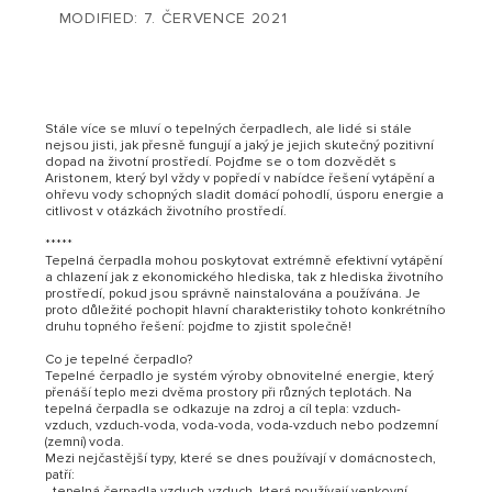
MODIFIED: 7. ČERVENCE 2021
Stále více se mluví o tepelných čerpadlech, ale lidé si stále
nejsou jisti, jak přesně fungují a jaký je jejich skutečný pozitivní
dopad na životní prostředí. Pojďme se o tom dozvědět s
Aristonem, který byl vždy v popředí v nabídce řešení vytápění a
ohřevu vody schopných sladit domácí pohodlí, úsporu energie a
citlivost v otázkách životního prostředí.
*****
Tepelná čerpadla mohou poskytovat extrémně efektivní vytápění
a chlazení jak z ekonomického hlediska, tak z hlediska životního
prostředí, pokud jsou správně nainstalována a používána. Je
proto důležité pochopit hlavní charakteristiky tohoto konkrétního
druhu topného řešení: pojďme to zjistit společně!
Co je tepelné čerpadlo?
Tepelné čerpadlo je systém výroby obnovitelné energie, který
přenáší teplo mezi dvěma prostory při různých teplotách. Na
tepelná čerpadla se odkazuje na zdroj a cíl tepla: vzduch-
vzduch, vzduch-voda, voda-voda, voda-vzduch nebo podzemní
(zemní) voda.
Mezi nejčastější typy, které se dnes používají v domácnostech,
patří:
- tepelná čerpadla vzduch-vzduch, která používají venkovní