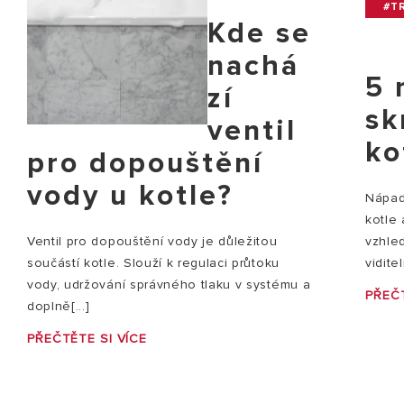
#TR
Kde se
nachá
5 
zí
sk
ventil
ko
pro dopouštění
vody u kotle?
Nápady
kotle
vzhle
Ventil pro dopouštění vody je důležitou
vidite
součástí kotle. Slouží k regulaci průtoku
vody, udržování správného tlaku v systému a
PŘEČT
doplně[...]
PŘEČTĚTE SI VÍCE