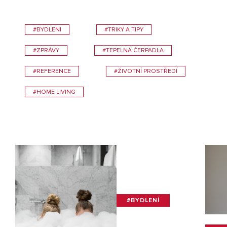
#BYDLENI
#TRIKY A TIPY
#ZPRÁVY
#TEPELNÁ ČERPADLA
#REFERENCE
#ŽIVOTNÍ PROSTŘEDÍ
#HOME LIVING
#BYDLENÍ