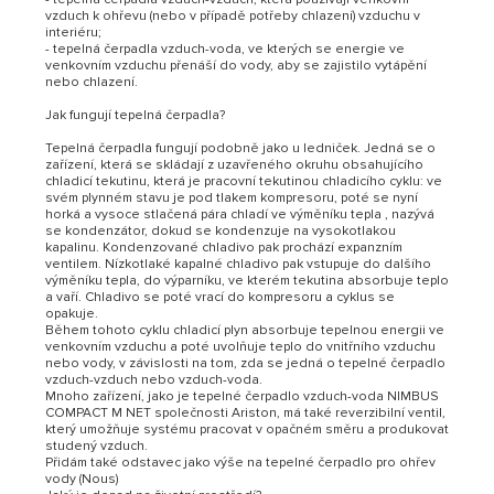
vzduch k ohřevu (nebo v případě potřeby chlazení) vzduchu v
interiéru;
- tepelná čerpadla vzduch-voda, ve kterých se energie ve
venkovním vzduchu přenáší do vody, aby se zajistilo vytápění
nebo chlazení.
Jak fungují tepelná čerpadla?
Tepelná čerpadla fungují podobně jako u ledniček. Jedná se o
zařízení, která se skládají z uzavřeného okruhu obsahujícího
chladicí tekutinu, která je pracovní tekutinou chladicího cyklu: ve
svém plynném stavu je pod tlakem kompresoru, poté se nyní
horká a vysoce stlačená pára chladí ve výměníku tepla , nazývá
se kondenzátor, dokud se kondenzuje na vysokotlakou
kapalinu. Kondenzované chladivo pak prochází expanzním
ventilem. Nízkotlaké kapalné chladivo pak vstupuje do dalšího
výměníku tepla, do výparníku, ve kterém tekutina absorbuje teplo
a vaří. Chladivo se poté vrací do kompresoru a cyklus se
opakuje.
Během tohoto cyklu chladicí plyn absorbuje tepelnou energii ve
venkovním vzduchu a poté uvolňuje teplo do vnitřního vzduchu
nebo vody, v závislosti na tom, zda se jedná o tepelné čerpadlo
vzduch-vzduch nebo vzduch-voda.
Mnoho zařízení, jako je tepelné čerpadlo vzduch-voda NIMBUS
COMPACT M NET společnosti Ariston, má také reverzibilní ventil,
který umožňuje systému pracovat v opačném směru a produkovat
studený vzduch.
Přidám také odstavec jako výše na tepelné čerpadlo pro ohřev
vody (Nous)