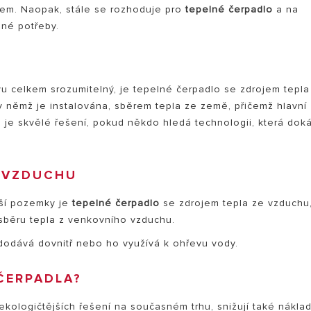
lem. Naopak, stále se rozhoduje pro
tepelné čerpadlo
a na
né potřeby.
u celkem srozumitelný, je tepelné čerpadlo se zdrojem tepla
 v němž je instalována, sběrem tepla ze země, přičemž hlavní
 je skvělé řešení, pokud někdo hledá technologii, která dok
M VZDUCHU
nší pozemky je
tepelné čerpadlo
se zdrojem tepla ze vzduchu
 sběru tepla z venkovního vzduchu.
dodává dovnitř nebo ho využívá k ohřevu vody.
ČERPADLA?
ekologičtějších řešení na současném trhu, snižují také nákla