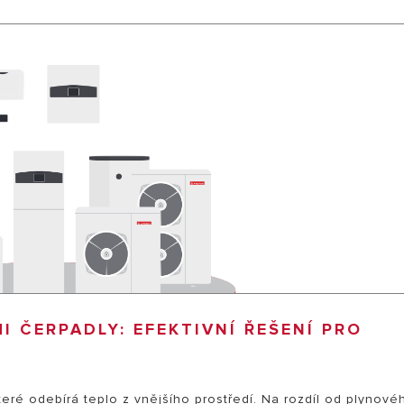
ELY OHŘÍVAČE VODY
 ČERPADLY: EFEKTIVNÍ ŘEŠENÍ PRO
které odebírá teplo z vnějšího prostředí. Na rozdíl od plynové