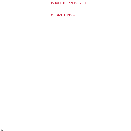
#ŽIVOTNÍ PROSTŘEDÍ
VISIT
#HOME LIVING
0
ho