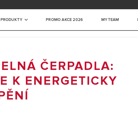
ace na školení
ntace pro profesionály
 PRODUKTY
PROMO AKCE 2026
MYTEAM
če vody
PELNÁ ČERPADLA:
CKÉ ZÁSOBNÍKOVÉ OHŘÍVAČE VODY
LKÉ ELEKTRICKÉ ZÁSOBNÍKOVÉ
E K ENERGETICKY
DY
PĚNÍ
ADLA PRO OHŘEV VODY
VAČE VODY
É ZÁSOBNÍKY