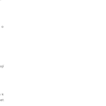
á o
ují
m k
et.