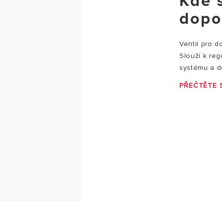
Kde 
dopo
Ventil pro d
Slouží k reg
systému a do
PŘEČTĚTE S