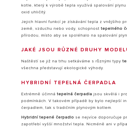
kotle, který k výrobě tepla využívá spalování plynu 
oxid uhličitý.
Jejich hlavní funkcí je získávání tepla z vnějšího 
země, vzduchu nebo vody, schopnost
tepelného č
přírodou, místo aby se spoléhalo na spalování plyn
JAKÉ JSOU RŮZNÉ DRUHY MODEL
Naštěstí se již na trhu setkáváme s různými typy
te
všechna představují ekologické výhody.
HYBRIDNÍ TEPELNÁ ČERPADLA
Extrémně účinná
tepelná čerpadla
jsou skvělá i pr
podmínkách. V takovém případě by bylo nejlepší ins
čerpadlem, tak s tradičním plynovým kotlem.
Hybridní tepené čerpadlo
se nejvíce doporučuje pr
zapotřebí vyšší množství tepla. Nicméně ani v př