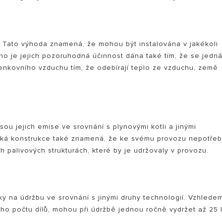
? Tato výhoda znamená, že mohou být instalována v jakékoli
ho je jejich pozoruhodná účinnost dána také tím, že se jedn
venkovního vzduchu tím, že odebírají teplo ze vzduchu, země
jsou jejich emise ve srovnání s plynovými kotli a jinými
ická konstrukce také znamená, že ke svému provozu nepotřeb
h palivových strukturách, které by je udržovaly v provozu.
y na údržbu ve srovnání s jinými druhy technologií. Vzhlede
ho počtu dílů, mohou při údržbě jednou ročně vydržet až 25 l