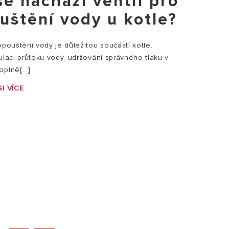
se nachází ventil pro
uštění vody u kotle?
opouštění vody je důležitou součástí kotle.
ulaci průtoku vody, udržování správného tlaku v
plně[...]
I VÍCE