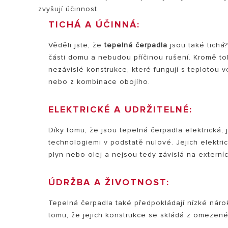
zvyšují účinnost.
TICHÁ A ÚČINNÁ:
Věděli jste, že
tepelná čerpadla
jsou také tichá
části domu a nebudou příčinou rušení. Kromě to
nezávislé konstrukce, které fungují s teplotou 
nebo z kombinace obojího.
ELEKTRICKÉ A UDRŽITELNÉ:
Díky tomu, že jsou tepelná čerpadla elektrická, 
technologiemi v podstatě nulové. Jejich elektr
plyn nebo olej a nejsou tedy závislá na externíc
ÚDRŽBA A ŽIVOTNOST:
Tepelná čerpadla také předpokládají nízké nárok
tomu, že jejich konstrukce se skládá z omezené