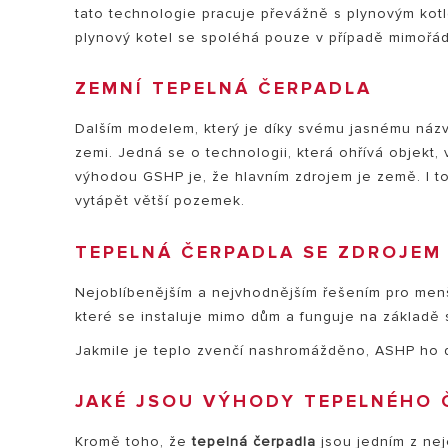
tato technologie pracuje převážně s plynovým kot
plynový kotel se spoléhá pouze v případě mimořád
ZEMNÍ TEPELNÁ ČERPADLA
Dalším modelem, který je díky svému jasnému názv
zemi. Jedná se o technologii, která ohřívá objekt,
výhodou GSHP je, že hlavním zdrojem je země. I to
vytápět větší pozemek.
TEPELNÁ ČERPADLA SE ZDROJE
Nejoblíbenějším a nejvhodnějším řešením pro me
které se instaluje mimo dům a funguje na základě
Jakmile je teplo zvenčí nashromážděno, ASHP ho 
JAKÉ JSOU VÝHODY TEPELNÉHO 
Kromě toho, že
tepelná čerpadla
jsou jedním z nej