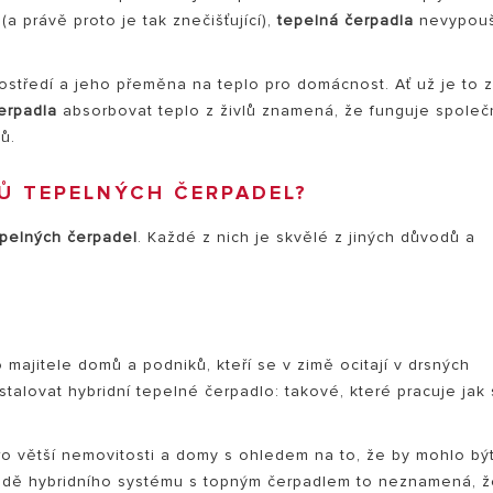
(a právě proto je tak znečišťující),
tepelná čerpadla
nevypouš
prostředí a jeho přeměna na teplo pro domácnost. Ať už je to 
erpadla
absorbovat teplo z živlů znamená, že funguje společ
ů.
Ů TEPELNÝCH ČERPADEL?
pelných čerpadel
. Každé z nich je skvělé z jiných důvodů a
o majitele domů a podniků, kteří se v zimě ocitají v drsných
talovat hybridní tepelné čerpadlo: takové, které pracuje jak 
o větší nemovitosti a domy s ohledem na to, že by mohlo bý
ípadě hybridního systému s topným čerpadlem to neznamená, 