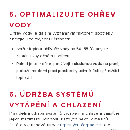
5. OPTIMALIZUJTE OHŘEV
VODY
Ohřev vody je dalším významným faktorem spotřeby
energie. Pro zvýšení účinnosti:
Snižte
teplotu ohřívače vody
na
50–55 °C
, abyste
zabránili zbytečnému ohřevu.
Pokud je to možné, používejte
studenou vodu na praní
,
protože moderní prací prostředky účinně čistí i při nižších
teplotách.
6. ÚDRŽBA SYSTÉMŮ
VYTÁPĚNÍ A CHLAZENÍ
Pravidelná údržba systémů vytápění a chlazení zajišťuje
jejich maximální účinnost. Každých několik měsíců
čistěte vzduchové filtry v
tepelných čerpadlech
a v