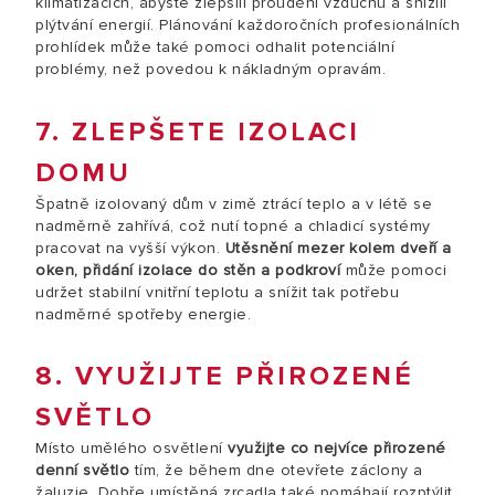
klimatizacích, abyste zlepšili proudění vzduchu a snížili
plýtvání energií. Plánování každoročních profesionálních
prohlídek může také pomoci odhalit potenciální
problémy, než povedou k nákladným opravám.
7. ZLEPŠETE IZOLACI
DOMU
Špatně izolovaný dům v zimě ztrácí teplo a v létě se
nadměrně zahřívá, což nutí topné a chladicí systémy
pracovat na vyšší výkon.
Utěsnění mezer kolem dveří a
oken, přidání izolace do stěn a podkroví
může pomoci
udržet stabilní vnitřní teplotu a snížit tak potřebu
nadměrné spotřeby energie.
8. VYUŽIJTE PŘIROZENÉ
SVĚTLO
Místo umělého osvětlení
využijte
co nejvíce přirozené
denní světlo
tím, že během dne otevřete záclony a
žaluzie. Dobře umístěná zrcadla také pomáhají rozptýlit