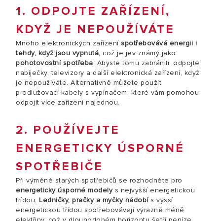
1. ODPOJTE ZAŘÍZENÍ,
KDYŽ JE NEPOUŽÍVÁTE
Mnoho elektronických zařízení
spotřebovává energii i
tehdy, když jsou vypnutá
, což je jev známý jako
pohotovostní spotřeba
. Abyste tomu zabránili, odpojte
nabíječky, televizory a další elektronická zařízení, když
je nepoužíváte. Alternativně můžete použít
prodlužovací kabely s vypínačem, které vám pomohou
odpojit více zařízení najednou.
2. POUŽÍVEJTE
ENERGETICKY ÚSPORNÉ
SPOTŘEBIČE
Při výměně starých spotřebičů se rozhodněte pro
energeticky úsporné modely
s nejvyšší energetickou
třídou.
Ledničky, pračky a myčky nádobí
s vyšší
energetickou třídou spotřebovávají výrazně méně
elektřiny, což v dlouhodobém horizontu šetří peníze.