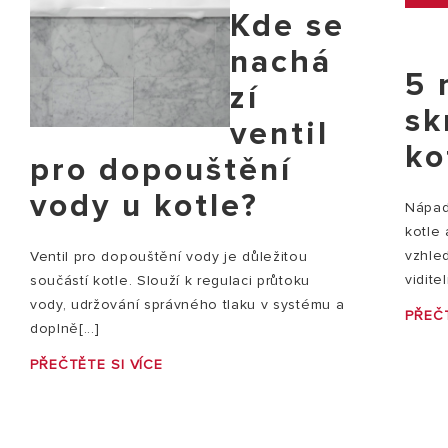
Kde se
nachá
5 
zí
sk
ventil
ko
pro dopouštění
vody u kotle?
Nápady
kotle
vzhle
Ventil pro dopouštění vody je důležitou
vidite
součástí kotle. Slouží k regulaci průtoku
vody, udržování správného tlaku v systému a
PŘEČT
doplně[...]
PŘEČTĚTE SI VÍCE