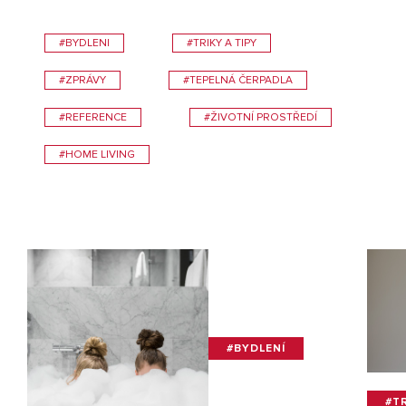
#BYDLENI
#TRIKY A TIPY
#ZPRÁVY
#TEPELNÁ ČERPADLA
#REFERENCE
#ŽIVOTNÍ PROSTŘEDÍ
#HOME LIVING
#BYDLENÍ
#TR