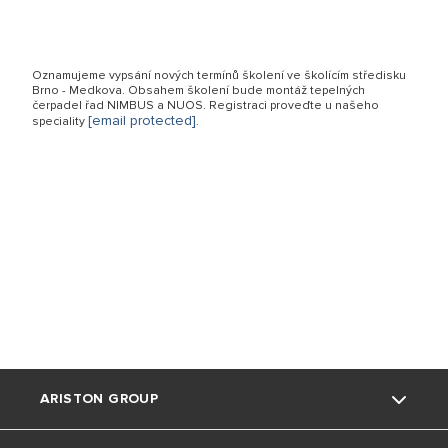
Oznamujeme vypsání nových termínů školení ve školícím středisku
Brno - Medkova. Obsahem školení bude montáž tepelných
čerpadel řad NIMBUS a NUOS. Registraci proveďte u našeho
[email protected]
speciality
.
ARISTON GROUP