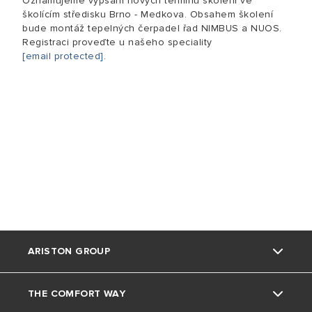
Oznamujeme vypsání nových termínů školení ve
školícím středisku Brno - Medkova. Obsahem školení
bude montáž tepelných čerpadel řad NIMBUS a NUOS.
Registraci proveďte u našeho speciality
[email protected]
.
ARISTON GROUP
THE COMFORT WAY
Kdo jsme