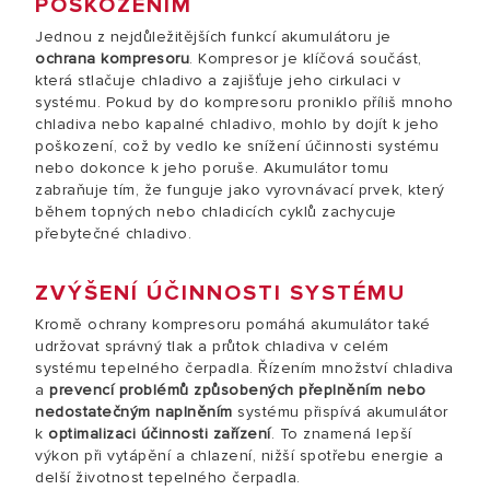
POŠKOZENÍM
Jednou z nejdůležitějších funkcí akumulátoru je
ochrana kompresoru
. Kompresor je klíčová součást,
která stlačuje chladivo a zajišťuje jeho cirkulaci v
systému. Pokud by do kompresoru proniklo příliš mnoho
chladiva nebo kapalné chladivo, mohlo by dojít k jeho
poškození, což by vedlo ke snížení účinnosti systému
nebo dokonce k jeho poruše. Akumulátor tomu
zabraňuje tím, že funguje jako vyrovnávací prvek, který
během topných nebo chladicích cyklů zachycuje
přebytečné chladivo.
ZVÝŠENÍ ÚČINNOSTI SYSTÉMU
Kromě ochrany kompresoru pomáhá akumulátor také
udržovat správný tlak a průtok chladiva v celém
systému tepelného čerpadla. Řízením množství chladiva
a
prevencí problémů způsobených přeplněním nebo
nedostatečným naplněním
systému přispívá akumulátor
k
optimalizaci účinnosti zařízení
. To znamená lepší
výkon při vytápění a chlazení, nižší spotřebu energie a
delší životnost tepelného čerpadla.