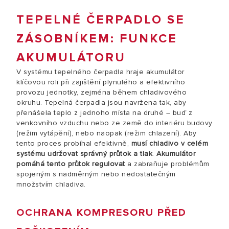
TEPELNÉ ČERPADLO SE
ZÁSOBNÍKEM: FUNKCE
AKUMULÁTORU
V systému tepelného čerpadla hraje akumulátor
klíčovou roli při zajištění plynulého a efektivního
provozu jednotky, zejména během chladivového
okruhu. Tepelná čerpadla jsou navržena tak, aby
přenášela teplo z jednoho místa na druhé – buď z
venkovního vzduchu nebo ze země do interiéru budovy
(režim vytápění), nebo naopak (režim chlazení). Aby
tento proces probíhal efektivně,
musí chladivo v celém
systému udržovat správný průtok a tlak
.
Akumulátor
pomáhá tento průtok regulovat
a zabraňuje problémům
spojeným s nadměrným nebo nedostatečným
množstvím chladiva.
OCHRANA KOMPRESORU PŘED