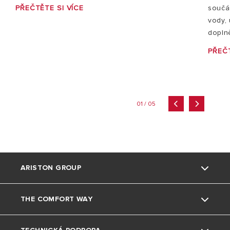
PŘEČTĚTE SI VÍCE
součás
vody,
doplně
PŘEČT
01 / 05
ARISTON GROUP
THE COMFORT WAY
Kdo jsme