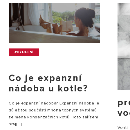
#BYDLENÍ
Co je expanzní
nádoba u kotle?
pr
Co je expanzní nádoba? Expanzní nádoba je
vo
důležitou součástí mnoha topných systémů,
zejména kondenzačních kotlů. Toto zařízení
hraj[...]
Ventil