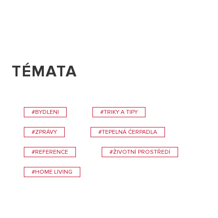
TÉMATA
#BYDLENI
#TRIKY A TIPY
#ZPRÁVY
#TEPELNÁ ČERPADLA
#REFERENCE
#ŽIVOTNÍ PROSTŘEDÍ
#HOME LIVING