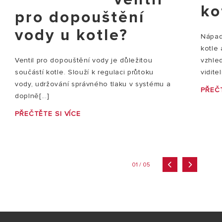
ko
pro dopouštění
vody u kotle?
Nápady
kotle
vzhle
Ventil pro dopouštění vody je důležitou
vidite
součástí kotle. Slouží k regulaci průtoku
vody, udržování správného tlaku v systému a
PŘEČT
doplně[...]
PŘEČTĚTE SI VÍCE
01 / 05