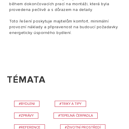
během dokončovacích prací na montáži, která byla
provedena pečlivě a s důrazem na detaily.
Toto řešení poskytuje majitelům komfort, minimální
provozní náklady a připravenost na budoucí požadavky
energeticky úsporného bydlení.
TÉMATA
#BYDLENI
#TRIKY A TIPY
#ZPRÁVY
#TEPELNÁ ČERPADLA
#REFERENCE
#ŽIVOTNÍ PROSTŘEDÍ