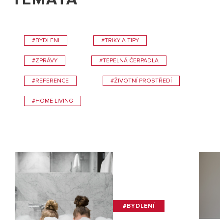
#BYDLENI
#TRIKY A TIPY
#ZPRÁVY
#TEPELNÁ ČERPADLA
#REFERENCE
#ŽIVOTNÍ PROSTŘEDÍ
#HOME LIVING
#BYDLENÍ