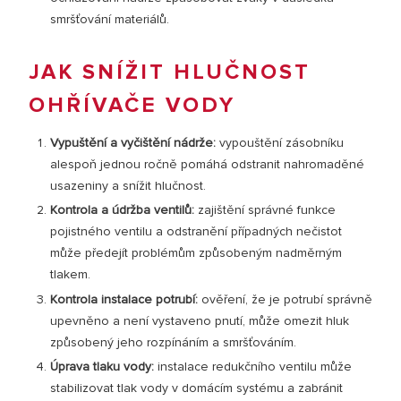
smršťování materiálů.
JAK SNÍŽIT HLUČNOST
OHŘÍVAČE VODY
Vypuštění a vyčištění nádrže:
vypouštění zásobníku
alespoň jednou ročně pomáhá odstranit nahromaděné
usazeniny a snížit hlučnost.
Kontrola a údržba ventilů:
zajištění správné funkce
pojistného ventilu a odstranění případných nečistot
může předejít problémům způsobeným nadměrným
tlakem.
Kontrola instalace potrubí:
ověření, že je potrubí správně
upevněno a není vystaveno pnutí, může omezit hluk
způsobený jeho rozpínáním a smršťováním.
Úprava tlaku vody:
instalace redukčního ventilu může
stabilizovat tlak vody v domácím systému a zabránit