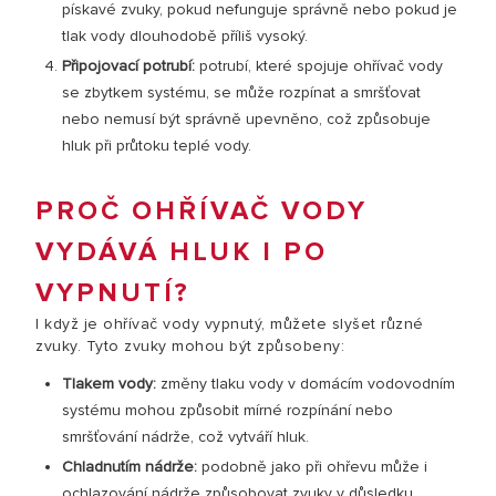
pískavé zvuky, pokud nefunguje správně nebo pokud je
tlak vody dlouhodobě příliš vysoký.
Připojovací potrubí:
potrubí, které spojuje ohřívač vody
se zbytkem systému, se může rozpínat a smršťovat
nebo nemusí být správně upevněno, což způsobuje
hluk při průtoku teplé vody.
PROČ OHŘÍVAČ VODY
VYDÁVÁ HLUK I PO
VYPNUTÍ?
I když je ohřívač vody vypnutý, můžete slyšet různé
zvuky. Tyto zvuky mohou být způsobeny:
Tlakem vody:
změny tlaku vody v domácím vodovodním
systému mohou způsobit mírné rozpínání nebo
smršťování nádrže, což vytváří hluk.
Chladnutím nádrže:
podobně jako při ohřevu může i
ochlazování nádrže způsobovat zvuky v důsledku