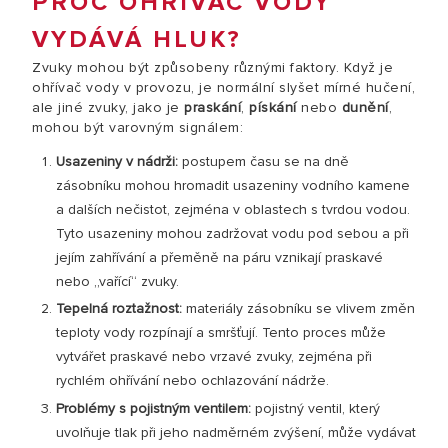
PROČ OHŘÍVAČ VODY
VYDÁVÁ HLUK?
Zvuky mohou být způsobeny různými faktory. Když je
ohřívač vody v provozu, je normální slyšet mírné hučení,
ale jiné zvuky, jako je
praskání
,
pískání
nebo
dunění
,
mohou být varovným signálem:
Usazeniny v nádrži:
postupem času se na dně
zásobníku mohou hromadit usazeniny vodního kamene
a dalších nečistot, zejména v oblastech s tvrdou vodou.
Tyto usazeniny mohou zadržovat vodu pod sebou a při
jejím zahřívání a přeměně na páru vznikají praskavé
nebo „vařící“ zvuky.
Tepelná roztažnost:
materiály zásobníku se vlivem změn
teploty vody rozpínají a smršťují. Tento proces může
vytvářet praskavé nebo vrzavé zvuky, zejména při
rychlém ohřívání nebo ochlazování nádrže.
Problémy s pojistným ventilem:
pojistný ventil, který
uvolňuje tlak při jeho nadměrném zvýšení, může vydávat