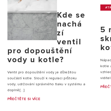
#TR
Kde se
nachá
5 
zí
sk
ventil
ko
pro dopouštění
vody u kotle?
Nápady
kotle
vzhle
Ventil pro dopouštění vody je důležitou
vidite
součástí kotle. Slouží k regulaci průtoku
vody, udržování správného tlaku v systému a
PŘEČT
doplně[...]
PŘEČTĚTE SI VÍCE