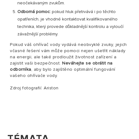
neočekávaným zvukům.
Odborná pomoc:
pokud hluk přetrvává i po těchto
opatřeních, je vhodné kontaktovat kvalifikovaného
technika, který provede důkladnější kontrolu a vyloučí
závažnější problémy.
Pokud váš ohřívač vody vydává neobvyklé zvuky, jejich
včasné řešení vám může pomoci nejen ušetřit náklady
na energii, ale také prodloužit životnost zařízení a
zajistit vaši bezpečnost.
Neváhejte se obrátit na
odborníka
, aby bylo zajištěno optimální fungování
vašeho ohřívače vody.
Zdroj fotografií: Ariston
TÉMATA