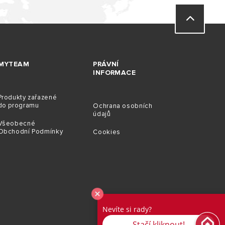
MYTEAM
PRÁVNÍ
INFORMACE
Produkty zařazené
do programu
Ochrana osobních
údajů
Všeobecné
Obchodní Podmínky
Cookies
Nevíte si rady?
Stačí kliknout!