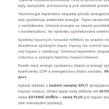
byty, kanceláře, provozovny a jiné obdobné prosto
Technologie tepelného čerpadla přináší energeti
než spotřebuje elektrické energie. Teplo venkovní
s ventilátorem, získaná energie se násobí prostř
v kondenzátoru. Ve výsledku spotřebovaná elektri
Systémy
tepelných čerpadel NIMBUS
se snadno inst
dosáhnout výrazných úspor. Úspory lze ovlivnit s
VŠECHNY MOD
než topení s radiátory). Účinnost tepelného čerpa
vzduchu) a výstupní teplotou topení/chlazení.
Poměr mezi energií vyrobenou (teplo) a energií sp
koeficientu COP a energetickou třídou výrobku.
Vš
A+++.
Vybírat můžete z
tradiční varianty SPLIT
(propojeno
topnou vodou). Ohřev teplé vody můžete mít
INTE
nebo
EXTERNÍ OHŘEV – verze PLUS
pro topení do
(dle individuální potřeby).