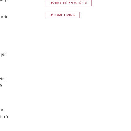
#ŽIVOTNÍ PROSTŘEDÍ
VISIT
#HOME LIVING
hladu
jší
0
vím
ně
ta
itrů