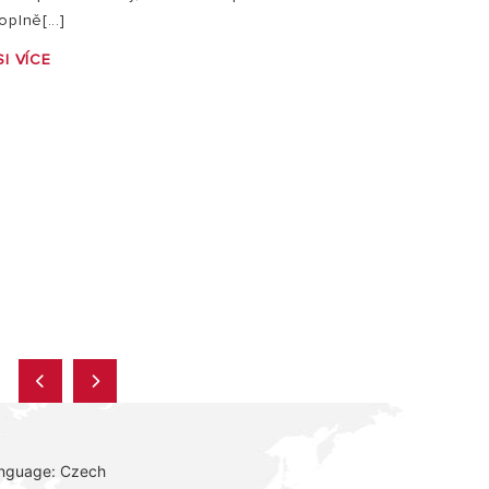
plně[...]
I VÍCE
anguage: Czech