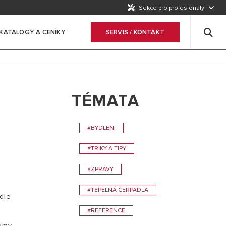
Sekce pro profesionály
KATALOGY A CENÍKY
SERVIS / KONTAKT
TÉMATA
#BYDLENI
#TRIKY A TIPY
#ZPRÁVY
#TEPELNÁ ČERPADLA
dle
#REFERENCE
omy,