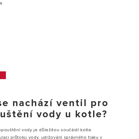
 a
se nachází ventil pro
uštění vody u kotle?
opouštění vody je důležitou součástí kotle.
ulaci průtoku vody, udržování správného tlaku v