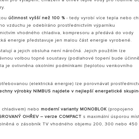
ry.
ckou
účinnost vyšší než 100 %
- tedy vyrobí více tepla nebo c
ho vzduchu je odebíráno prostřednictvím výparníku
ednictvím vhodného chladiva, kompresoru a předává do vody
cká energie představuje jen malou část energie vyrobené.
alují a jejich obsluha není náročná. Jejich použitím lze
právnou volbou topné soustavy (podlahové topení bude účinně
ELY OHŘÍVAČE VODY
dla je ovlivněna okolními podmínkami (teplotou venkovního
otřebovanou (elektrická energie) lze porovnávat prostřednict
echny výrobky NIMBUS najdete v nejlepší energetické skupi
 chladivem) nebo
moderní varianty MONOBLOK
(propojeno
GROVANÝ OHŘEV – verze COMPACT
s maximální úsporou mís
plněná o zásobník TV vhodného objemu 200, 300 nebo 450 l