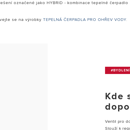
t řešení označené jako HYBRID - kombinace tepelné čerpadlo
ívejte se na výrobky
TEPELNÁ ČERPADLA PRO OHŘEV VODY
.
#BYDLENÍ
Kde 
dopo
Ventil pro d
Slouží k reg