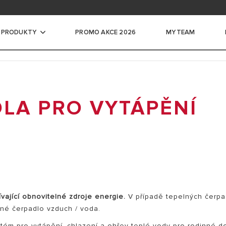
ace na školení
ntace pro profesionály
 PRODUKTY
PROMO AKCE 2026
MYTEAM
če vody
LA PRO VYTÁPĚNÍ
CKÉ ZÁSOBNÍKOVÉ OHŘÍVAČE VODY
LKÉ ELEKTRICKÉ ZÁSOBNÍKOVÉ
DY
ADLA PRO OHŘEV VODY
VAČE VODY
É ZÁSOBNÍKY
vající obnovitelné zdroje energie.
V případě tepelných čerpa
né čerpadlo vzduch / voda.
stém pro vytápění, chlazení a ohřev teplé vody pro rodinné d