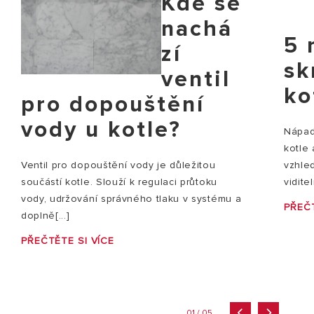
Kde se
nachá
5 
zí
sk
ventil
ko
pro dopouštění
vody u kotle?
Nápady
kotle
vzhle
Ventil pro dopouštění vody je důležitou
vidite
součástí kotle. Slouží k regulaci průtoku
vody, udržování správného tlaku v systému a
PŘEČT
doplně[...]
PŘEČTĚTE SI VÍCE
01 / 05