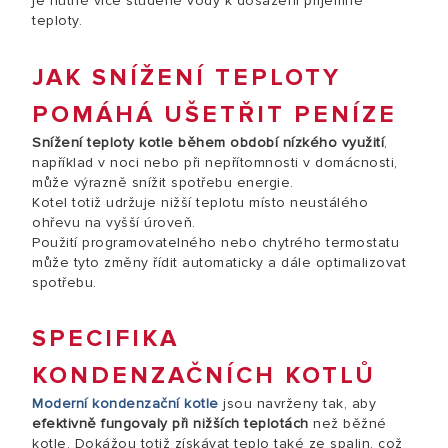
je nutné více studené vody k dosažení příjemné
teploty.
JAK SNÍŽENÍ TEPLOTY
POMÁHÁ UŠETŘIT PENÍZE
Snížení teploty kotle během období nízkého využití
,
například v noci nebo při nepřítomnosti v domácnosti,
může výrazně snížit spotřebu energie.
Kotel totiž udržuje nižší teplotu místo neustálého
ohřevu na vyšší úroveň.
Použití programovatelného nebo chytrého termostatu
může tyto změny řídit automaticky a dále optimalizovat
spotřebu.
SPECIFIKA
KONDENZAČNÍCH KOTLŮ
Moderní kondenzační kotle
jsou navrženy tak, aby
efektivně fungovaly při nižších teplotách
než běžné
kotle. Dokážou totiž získávat teplo také ze spalin, což