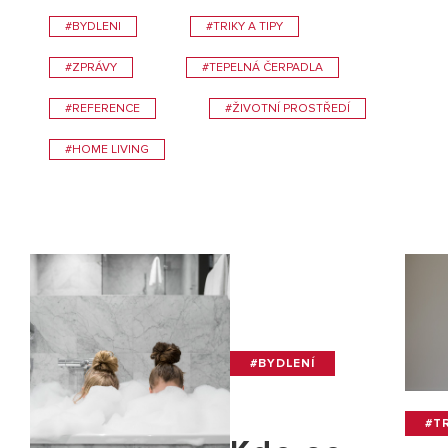
#BYDLENI
#TRIKY A TIPY
#ZPRÁVY
#TEPELNÁ ČERPADLA
#REFERENCE
#ŽIVOTNÍ PROSTŘEDÍ
#HOME LIVING
#BYDLENÍ
#TR