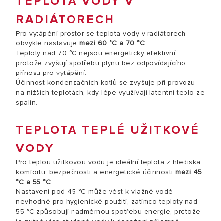
TEPLOTA VODY V
RADIÁTORECH
Pro vytápění prostor se teplota vody v radiátorech
obvykle nastavuje
mezi 60 °C a 70 °C
.
Teploty nad 70 °C nejsou energeticky efektivní,
protože zvyšují spotřebu plynu bez odpovídajícího
přínosu pro vytápění.
Účinnost kondenzačních kotlů se zvyšuje při provozu
na nižších teplotách, kdy lépe využívají latentní teplo ze
spalin.
TEPLOTA TEPLÉ UŽITKOVÉ
VODY
Pro teplou užitkovou vodu je ideální teplota z hlediska
komfortu, bezpečnosti a energetické účinnosti
mezi 45
°C a 55 °C
.
Nastavení pod 45 °C může vést k vlažné vodě
nevhodné pro hygienické použití, zatímco teploty nad
55 °C způsobují nadměrnou spotřebu energie, protože