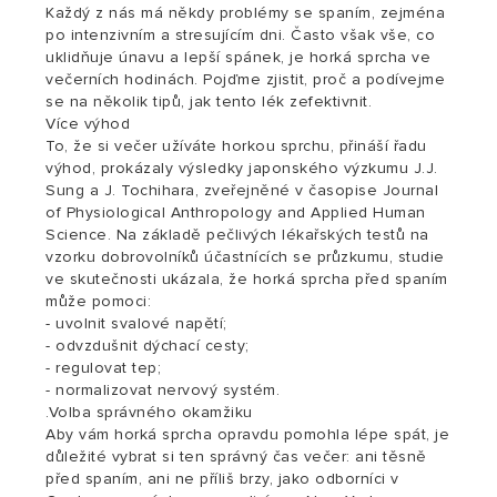
Každý z nás má někdy problémy se spaním, zejména
po intenzivním a stresujícím dni. Často však vše, co
uklidňuje únavu a lepší spánek, je horká sprcha ve
večerních hodinách. Pojďme zjistit, proč a podívejme
se na několik tipů, jak tento lék zefektivnit.
Více výhod
To, že si večer užíváte horkou sprchu, přináší řadu
výhod, prokázaly výsledky japonského výzkumu J.J.
Sung a J. Tochihara, zveřejněné v časopise Journal
of Physiological Anthropology and Applied Human
Science. Na základě pečlivých lékařských testů na
vzorku dobrovolníků účastnících se průzkumu, studie
ve skutečnosti ukázala, že horká sprcha před spaním
může pomoci:
- uvolnit svalové napětí;
- odvzdušnit dýchací cesty;
- regulovat tep;
- normalizovat nervový systém.
.Volba správného okamžiku
Aby vám horká sprcha opravdu pomohla lépe spát, je
důležité vybrat si ten správný čas večer: ani těsně
před spaním, ani ne příliš brzy, jako odborníci v