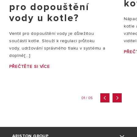
ko
pro dopouštění
vody u kotle?
Nápady
kotle
vzhle
Ventil pro dopouštění vody je důležitou
vidite
součástí kotle. Slouží k regulaci průtoku
vody, udržování správného tlaku v systému a
PŘEČT
doplně[...]
PŘEČTĚTE SI VÍCE
01 / 05
ARISTON GROUP