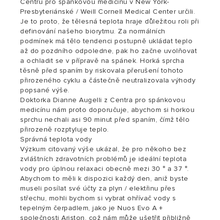
Centru pro spánkovou medicínu v New York-
Presbyteriánské / Weill Cornell Medical Center určili.
Je to proto, že tělesná teplota hraje důležitou roli při
definování našeho biorytmu. Za normálních
podmínek má tělo tendenci postupně ukládat teplo
až do pozdního odpoledne, pak ho začne uvolňovat
a ochladit se v přípravě na spánek. Horká sprcha
těsně před spaním by riskovala přerušení tohoto
přirozeného cyklu a částečně neutralizovala výhody
popsané výše.
Doktorka Dianne Augelli z Centra pro spánkovou
medicínu nám proto doporučuje, abychom si horkou
sprchu nechali asi 90 minut před spaním, čímž tělo
přirozeně rozptyluje teplo.
Správná teplota vody
Výzkum citovaný výše ukázal, že pro někoho bez
zvláštních zdravotních problémů je ideální teplota
vody pro úplnou relaxaci obecně mezi 30 ° a 37 °.
Abychom to měli k dispozici každý den, aniž byste
museli posílat své účty za plyn / elektřinu přes
střechu, mohli bychom si vybrat ohřívač vody s
tepelným čerpadlem, jako je Nuos Evo A +
společnosti Ariston, což nám může ušetřit přibližně