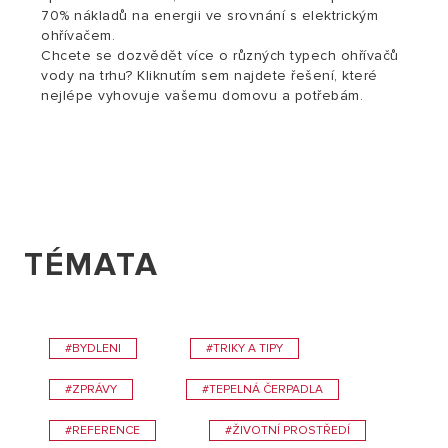
70% nákladů na energii ve srovnání s elektrickým
ohřívačem.
Chcete se dozvědět více o různých typech ohřívačů
vody na trhu? Kliknutím sem najdete řešení, které
nejlépe vyhovuje vašemu domovu a potřebám.
TÉMATA
#BYDLENI
#TRIKY A TIPY
#ZPRÁVY
#TEPELNÁ ČERPADLA
#REFERENCE
#ŽIVOTNÍ PROSTŘEDÍ