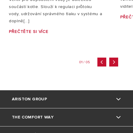
vidite
součástí kotle. Slouží k regulaci průtoku
vody, udržování správného tlaku v systému a
PŘEČT
doplně[...]
PŘEČTĚTE SI VÍCE
01 / 05
ARISTON GROUP
THE COMFORT WAY
Kdo jsme