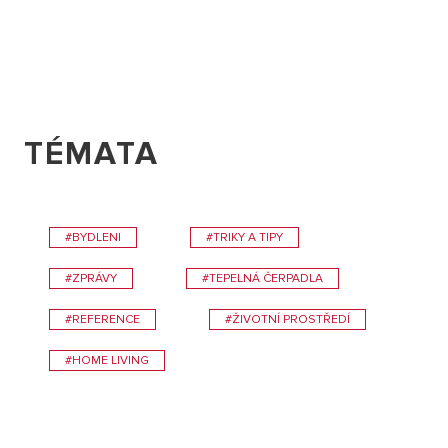
TÉMATA
#BYDLENI
#TRIKY A TIPY
#ZPRÁVY
#TEPELNÁ ČERPADLA
#REFERENCE
#ŽIVOTNÍ PROSTŘEDÍ
#HOME LIVING