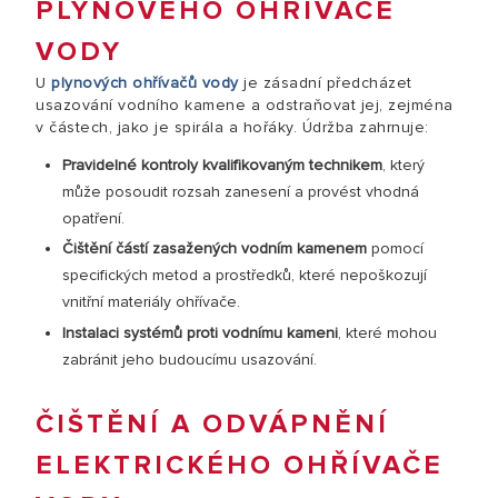
PLYNOVÉHO OHŘÍVAČE
VODY
U
plynových ohřívačů vody
je zásadní předcházet
usazování vodního kamene a odstraňovat jej, zejména
v částech, jako je spirála a hořáky. Údržba zahrnuje:
Pravidelné kontroly kvalifikovaným technikem
, který
může posoudit rozsah zanesení a provést vhodná
opatření.
Čištění částí zasažených vodním kamenem
pomocí
specifických metod a prostředků, které nepoškozují
vnitřní materiály ohřívače.
Instalaci systémů proti vodnímu kameni
, které mohou
zabránit jeho budoucímu usazování.
ČIŠTĚNÍ A ODVÁPNĚNÍ
ELEKTRICKÉHO OHŘÍVAČE