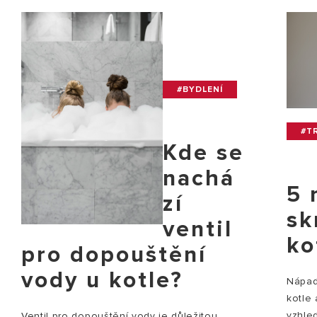
#BYDLENÍ
#TR
Kde se
nachá
5 
zí
sk
ventil
ko
pro dopouštění
vody u kotle?
Nápady
kotle
vzhle
Ventil pro dopouštění vody je důležitou