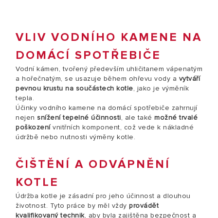
VLIV VODNÍHO KAMENE NA
DOMÁCÍ SPOTŘEBIČE
Vodní kámen, tvořený především uhličitanem vápenatým
a hořečnatým, se usazuje během ohřevu vody a
vytváří
pevnou krustu na součástech kotle
, jako je výměník
tepla.
Účinky vodního kamene na domácí spotřebiče zahrnují
nejen
snížení tepelné účinnosti
, ale také
možné trvalé
poškození
vnitřních komponent, což vede k nákladné
údržbě nebo nutnosti výměny kotle.
ČIŠTĚNÍ A ODVÁPNĚNÍ
KOTLE
Údržba kotle je zásadní pro jeho účinnost a dlouhou
životnost. Tyto práce by měl vždy
provádět
kvalifikovaný technik
, aby byla zajištěna bezpečnost a