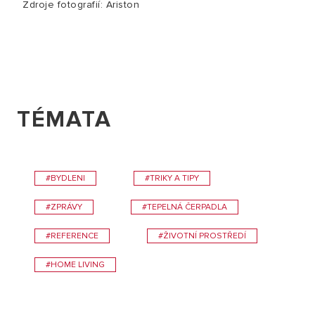
Zdroje fotografií: Ariston
TÉMATA
#BYDLENI
#TRIKY A TIPY
#ZPRÁVY
#TEPELNÁ ČERPADLA
#REFERENCE
#ŽIVOTNÍ PROSTŘEDÍ
#HOME LIVING