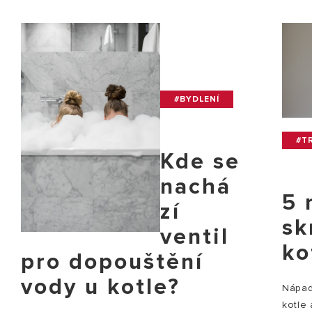
#BYDLENÍ
#TR
Kde se
nachá
5 
zí
sk
ventil
ko
pro dopouštění
vody u kotle?
Nápady
kotle