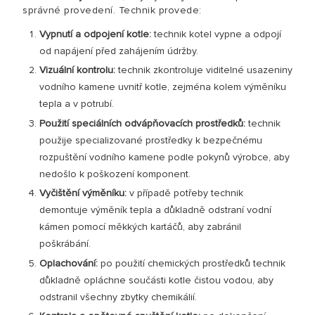
správné provedení. Technik provede:
Vypnutí a odpojení kotle:
technik kotel vypne a odpojí
od napájení před zahájením údržby.
Vizuální kontrolu:
technik zkontroluje viditelné usazeniny
vodního kamene uvnitř kotle, zejména kolem výměníku
tepla a v potrubí.
Použití speciálních odvápňovacích prostředků:
technik
použije specializované prostředky k bezpečnému
rozpuštění vodního kamene podle pokynů výrobce, aby
nedošlo k poškození komponent.
Vyčištění výměníku:
v případě potřeby technik
demontuje výměník tepla a důkladně odstraní vodní
kámen pomocí měkkých kartáčů, aby zabránil
poškrábání.
Oplachování:
po použití chemických prostředků technik
důkladně opláchne součásti kotle čistou vodou, aby
odstranil všechny zbytky chemikálií.