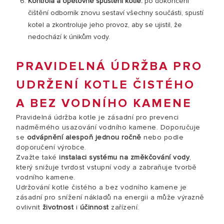
Kontrola a opětovné spuštění kotle:
po dokončení
čištění odborník znovu sestaví všechny součásti, spustí
kotel a zkontroluje jeho provoz, aby se ujistil, že
nedochází k únikům vody.
PRAVIDELNÁ ÚDRŽBA PRO
UDRŽENÍ KOTLE ČISTÉHO
A BEZ VODNÍHO KAMENE
Pravidelná údržba kotle je zásadní pro prevenci
nadměrného usazování vodního kamene. Doporučuje
se
odvápnění alespoň jednou ročně
nebo podle
doporučení výrobce.
Zvažte také
instalaci systému na změkčování vody
,
který snižuje tvrdost vstupní vody a zabraňuje tvorbě
vodního kamene.
Udržování kotle čistého a bez vodního kamene je
zásadní pro snížení nákladů na energii a může výrazně
ovlivnit
životnost
i
účinnost
zařízení.