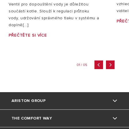
vzhle
Ventil pro dopouštění vody je důležitou
vidite
součástí kotle. Slouží k regulaci průtoku
vody, udržování správného tlaku v systému a
PŘEČT
doplně[...]
PŘEČTĚTE SI VÍCE
01 / 05
ARISTON GROUP
THE COMFORT WAY
Kdo jsme