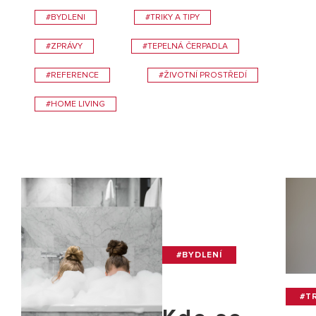
#BYDLENI
#TRIKY A TIPY
#ZPRÁVY
#TEPELNÁ ČERPADLA
#REFERENCE
#ŽIVOTNÍ PROSTŘEDÍ
#HOME LIVING
#BYDLENÍ
#TR