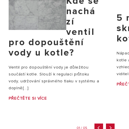
Kde se
nachá
5 
zí
sk
ventil
ko
pro dopouštění
vody u kotle?
Nápady
kotle
vzhle
Ventil pro dopouštění vody je důležitou
vidite
součástí kotle. Slouží k regulaci průtoku
vody, udržování správného tlaku v systému a
PŘEČT
doplně[...]
PŘEČTĚTE SI VÍCE
01 / 05